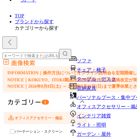
TOP
ブランドから探す
カテゴリーから探す
ソファ
画像検索
外部サイトの商品をカートに追加
チェア・椅子
他のサイトで見つけた商品ページのURLを貼り付けて、カートに追加できます
INFORMATION｜操作方法についてオンライン説明会を定期開催
テーブル・デスク
NOTICE｜KOKUYO、ITOKI製品は2026年7月1日より価
NOTICE｜2026年8月8日(土) ～ 2026年8月16日(日)まで夏季休
収納家具
パーソナルブース・集中ブ
カテゴリー
1
オフィスアクセサリー・備
インテリア雑貨
×
オフィスアクセサリー・備品
ソファ
チェア・椅子
テーブル・デスク
収納家具
パーソナルブース・集中ブース
ライト・照明
パーテーション・スクリーン
ガーデン・屋外