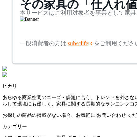
その家具の「仕入れ
奥行
検索
ヒカリ
~
本サービスはご利用対象者を事業として家具
inoue
mm
高さ
検索
イノウエ
一般消費者の方は
subsclife
をご利用くださ
~
ITOKI
mm
座面高
検索
イトーキ
~
ヒカリ
KAWAJUN
mm
あらゆる商業空間のニーズ・課題に合う、トレンドを外さな
ルして環境にも優しく、家具に関する長期的なランニングコ
カワジュン
お探しの商品の掲載がない場合、お気軽に
お問い合わせ
くだ
カテゴリー
KOKUYO