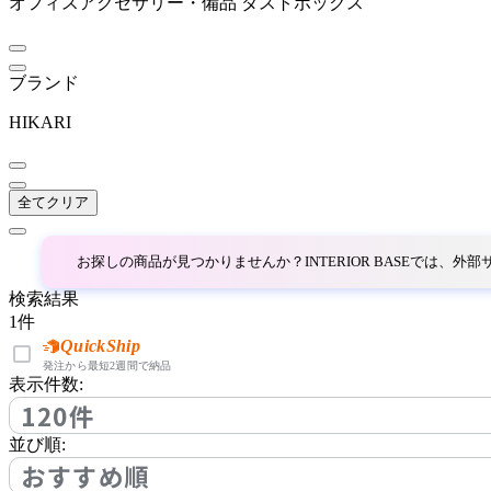
オフィスアクセサリー・備品
ダストボックス
コクヨ
ブランド
NAIKI
HIKARI
ナイキ
全てクリア
Oak Village
お探しの商品が見つかりませんか？INTERIOR BASEでは、
オークヴィレッジ
検索結果
1
件
OKAMURA
QuickShip
発注から最短2週間で納品
表示件数:
オカムラ
120件
並び順:
PLUS
おすすめ順