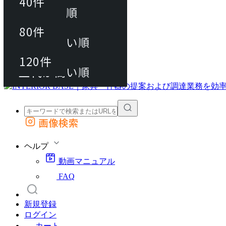
40件
おすすめ順
80件
80件
上代が安い順
動画マニュアル
120件
120件
FAQ
カート
上代が高い順
画像検索
外部サイトの商品をカートに追加
他のサイトで見つけた商品ページのURLを貼り付けて、カートに追加できます
ヘルプ
動画マニュアル
FAQ
新規登録
ログイン
カート