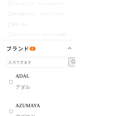
プロジェクター・プロジェクタースクリーン
Web会議システム・サウンドシステム
吸音パネル
モバイルバッテリー・ポータブル電源
インテリア雑貨
ガーデン・屋外
キッズ家具
ベッド・寝具
ライト・照明
生活家電
キッチン家電
建具
オフプライス什器
ブランド
1
ADAL
アダル
AZUMAYA