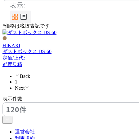
表示:
プラス
*価格は税抜表記です
resortir
リゾルティール
HIKARI
ダストボックス DS-60
定価/上代:
SASAKI
都度見積
Back
ササキ
1
Next
UCHIDA
表示件数:
120件
ウチダ
運営会社
Utility
利用規約