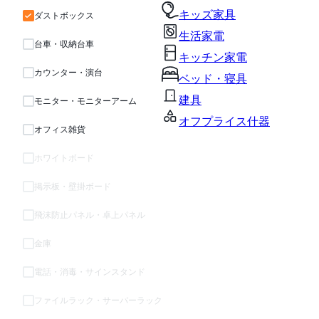
キッズ家具
ダストボックス
生活家電
台車・収納台車
キッチン家電
カウンター・演台
ベッド・寝具
建具
モニター・モニターアーム
オフプライス什器
オフィス雑貨
ホワイトボード
掲示板・壁掛ボード
飛沫防止パネル・卓上パネル
金庫
電話・消毒・サインスタンド
ファイルラック・サーバーラック