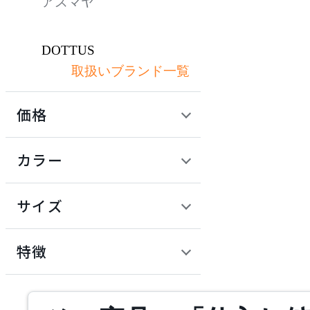
アズマヤ
DOTTUS
取扱いブランド一覧
ドッタス
価格
FIEL
定価 / 上代 (税抜)
検索
カラー
フィール
~
円
サイズ
HAY
幅
ヘイ
検索
特徴
~
HIKARI
mm
サステナビリティ商品