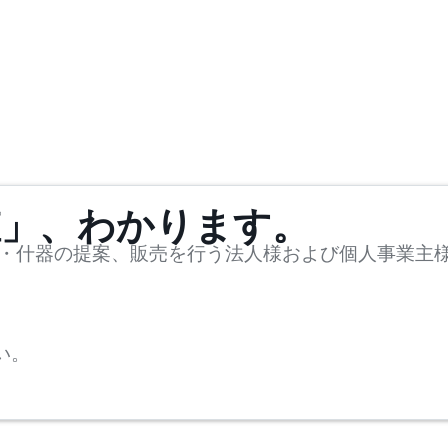
値」、わかります。
・什器の提案、販売を行う法人様および個人事業主
い。