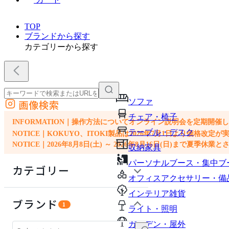
TOP
ブランドから探す
カテゴリーから探す
ソファ
画像検索
外部サイトの商品をカートに追加
チェア・椅子
他のサイトで見つけた商品ページのURLを貼り付けて、カートに追加できます
INFORMATION｜操作方法についてオンライン説明会を定期開催
テーブル・デスク
NOTICE｜KOKUYO、ITOKI製品は2026年7月1日より価
NOTICE｜2026年8月8日(土) ～ 2026年8月16日(日)まで夏季休
収納家具
パーソナルブース・集中ブ
カテゴリー
オフィスアクセサリー・備
インテリア雑貨
ソファ
ブランド
1
ライト・照明
チェア・椅子
ガーデン・屋外