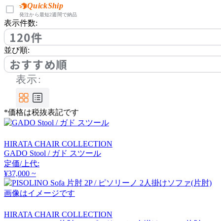
アノニマカステッリ
QuickShip
発注から最短2週間で納品
表示件数:
120件
Another Garden
並び順:
アナザーガーデン
おすすめ順
表示:
ARIAKE
*価格は税抜表記です
アリアケ
HIRATA CHAIR COLLECTION
arper
GADO Stool / ガド スツール
定価/上代:
アルペール
¥37,000 ~
画像はイメージです
arrmet
HIRATA CHAIR COLLECTION