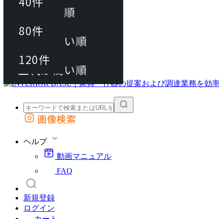
40件
おすすめ順
80件
80件
上代が安い順
動画マニュアル
120件
120件
FAQ
カート
上代が高い順
画像検索
外部サイトの商品をカートに追加
他のサイトで見つけた商品ページのURLを貼り付けて、カートに追加できます
ヘルプ
動画マニュアル
FAQ
新規登録
ログイン
カート