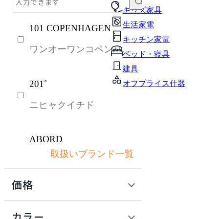
テーブル・デスク
キッズ家具
生活家電
101 COPENHAGEN
収納家具
キッチン家電
ワンオーワンコペンハー
パーソナルブース・集中ブース
ベッド・寝具
ゲン
オフィスアクセサリー・備品
建具
201˚
オフプライス什器
インテリア雑貨
ニヒャクイチド
ライト・照明
ガーデン・屋外
ABORD
キッズ家具
取扱いブランド一覧
アボール
生活家電
価格
キッチン家電
ACME Furniture
ベッド・寝具
定価 / 上代 (税抜)
検索
カラー
アクメファニチャー