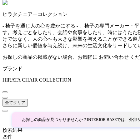
~
ヒラタチェアーコレクション
AINX
mm
- 椅子を通じ人の心を豊かにする - 。椅子の専門メーカ
す。考えごとをしたり、会話や食事をしたり、時にはうたた
アイネクス
けではなく、人の心へも大きな影響を与えることができる道
さらに新しい価値を与え続け、未来の生活文化をリードして
aluna
お探しの商品の掲載がない場合、お気軽に
お問い合わせ
くだ
ブランド
アルナ
HIRATA CHAIR COLLECTION
Andreu World
全てクリア
アンドリューワールド
お探しの商品が見つかりませんか？INTERIOR BASEでは、
ANONIMA CASTELLI
検索結果
29
件