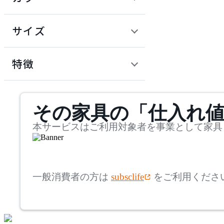
~
建具
オフプライス什器
円
サイズ
ADAL
幅
アダル
検索
特徴
~
ADAL TOTAL INTERIOR
mm
サステナビリティ商品
COLLECTION
その家具の「仕入れ
奥行
検索
アダルトータルインテリ
アコレクション
~
本サービスはご利用対象者を事業として家具
ADRS
mm
高さ
検索
アドレス
一般消費者の方は
subsclife
をご利用くださ
~
AICO
mm
座面高
検索
アイコ