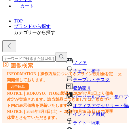
カート
TOP
ブランドから探す
カテゴリーから探す
ソファ
画像検索
外部サイトの商品をカートに追加
チェア・椅子
×
INFORMATION｜操作方法についてオンライン説明会を定
他のサイトで見つけた商品ページのURLを貼り付けて、カートに追加できます
テーブル・デスク
期開催しております。
お申込み
収納家具
NOTICE｜KOKUYO、ITOKI製品は2026年7月1日より価格
パーソナルブース・集中ブ
改定が実施されます。該当製品につきましては、順次サイ
オフィスアクセサリー・備
ト内の表示価格を更新いたします。
NOTICE｜2026年8月8日(土) ～ 2026年8月16日(日)まで夏季
インテリア雑貨
休業とさせていただきます。
ライト・照明