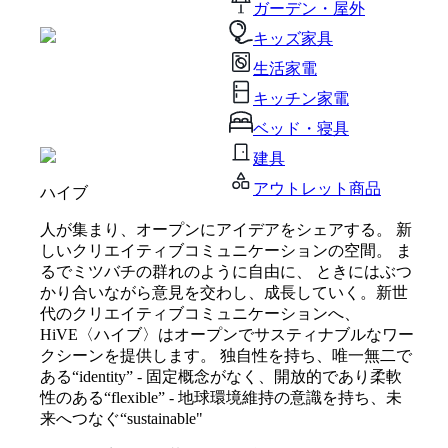
ガーデン・屋外
キッズ家具
生活家電
キッチン家電
ベッド・寝具
建具
アウトレット商品
ハイブ
人が集まり、オープンにアイデアをシェアする。 新
しいクリエイティブコミュニケーションの空間。 ま
るでミツバチの群れのように自由に、 ときにはぶつ
かり合いながら意見を交わし、成長していく。新世
代のクリエイティブコミュニケーションへ、
HiVE〈ハイブ〉はオープンでサスティナブルなワー
クシーンを提供します。 独自性を持ち、唯一無二で
ある“identity” - 固定概念がなく、開放的であり柔軟
性のある“flexible” - 地球環境維持の意識を持ち、未
来へつなぐ“sustainable"