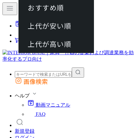
おすすめ順
80件
上代が安い順
動画マニュアル
120件
FAQ
カート
上代が高い順
画像検索
外部サイトの商品をカートに追加
他のサイトで見つけた商品ページのURLを貼り付けて、カートに追加できます
ヘルプ
動画マニュアル
FAQ
新規登録
ログイン