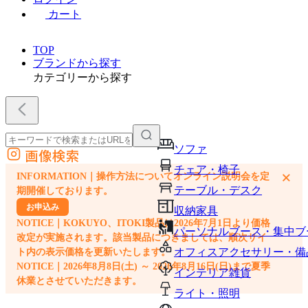
カート
TOP
ブランドから探す
カテゴリーから探す
ソファ
画像検索
外部サイトの商品をカートに追加
チェア・椅子
×
INFORMATION｜操作方法についてオンライン説明会を定
他のサイトで見つけた商品ページのURLを貼り付けて、カートに追加できます
テーブル・デスク
期開催しております。
お申込み
収納家具
NOTICE｜KOKUYO、ITOKI製品は2026年7月1日より価格
パーソナルブース・集中ブ
改定が実施されます。該当製品につきましては、順次サイ
オフィスアクセサリー・備
ト内の表示価格を更新いたします。
NOTICE｜2026年8月8日(土) ～ 2026年8月16日(日)まで夏季
インテリア雑貨
休業とさせていただきます。
ライト・照明