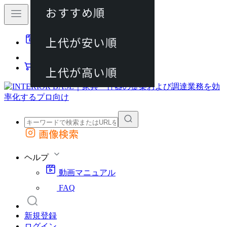
おすすめ順
80件
上代が安い順
動画マニュアル
120件
FAQ
カート
上代が高い順
画像検索
外部サイトの商品をカートに追加
他のサイトで見つけた商品ページのURLを貼り付けて、カートに追加できます
ヘルプ
動画マニュアル
FAQ
新規登録
ログイン