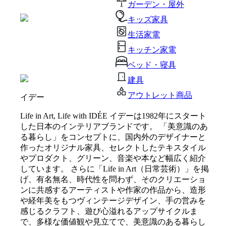
ガーデン・屋外
キッズ家具
生活家電
キッチン家電
ベッド・寝具
建具
アウトレット商品
イデー
Life in Art, Life with IDÉE イデーは1982年にスタート
した日本のインテリアブランドです。 「美意識のあ
る暮らし」をコンセプトに、国内外のデザイナーと
作ったオリジナル家具、セレクトしたテキスタイル
やプロダクト、グリーン、音楽や本など幅広く紹介
しています。 さらに「Life in Art（日常芸術）」を掲
げ、有名無名、時代性を問わず、そのクリエーショ
ンに共感するアーティストや作家の作品から、造形
や経年美をもつヴィンテージデザイン、手の営みを
感じるクラフト、遊び心溢れるアップサイクルま
で、多様な価値観や見立てで、美意識のある暮らし