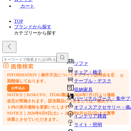
カート
TOP
ブランドから探す
カテゴリーから探す
ソファ
画像検索
外部サイトの商品をカートに追加
チェア・椅子
×
INFORMATION｜操作方法についてオンライン説明会を定
他のサイトで見つけた商品ページのURLを貼り付けて、カートに追加できます
テーブル・デスク
期開催しております。
お申込み
収納家具
NOTICE｜KOKUYO、ITOKI製品は2026年7月1日より価格
パーソナルブース・集中ブ
改定が実施されます。該当製品につきましては、順次サイ
オフィスアクセサリー・備
ト内の表示価格を更新いたします。
NOTICE｜2026年8月8日(土) ～ 2026年8月16日(日)まで夏季
インテリア雑貨
休業とさせていただきます。
ライト・照明