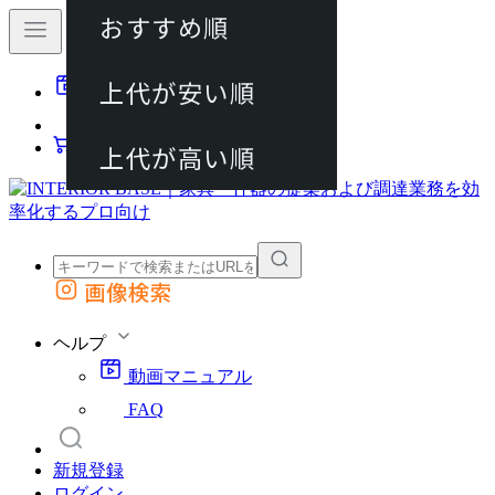
おすすめ順
80件
上代が安い順
動画マニュアル
120件
FAQ
カート
上代が高い順
画像検索
外部サイトの商品をカートに追加
他のサイトで見つけた商品ページのURLを貼り付けて、カートに追加できます
ヘルプ
動画マニュアル
FAQ
新規登録
ログイン