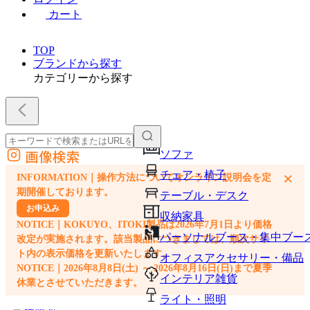
カート
TOP
ブランドから探す
カテゴリーから探す
画像検索
ソファ
外部サイトの商品をカートに追加
チェア・椅子
×
INFORMATION｜操作方法についてオンライン説明会を定
他のサイトで見つけた商品ページのURLを貼り付けて、カートに追加できます
期開催しております。
テーブル・デスク
お申込み
収納家具
NOTICE｜KOKUYO、ITOKI製品は2026年7月1日より価格
パーソナルブース・集中ブー
改定が実施されます。該当製品につきましては、順次サイ
ト内の表示価格を更新いたします。
オフィスアクセサリー・備品
NOTICE｜2026年8月8日(土) ～ 2026年8月16日(日)まで夏季
インテリア雑貨
休業とさせていただきます。
ライト・照明