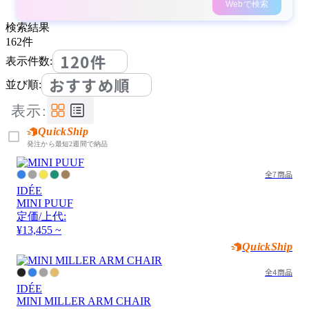
Webで検索
検索結果
162
件
120件
表示件数:
おすすめ順
並び順:
表示:
QuickShip
発注から最短2週間で納品
全7商品
IDÉE
MINI PUUF
定価/上代:
¥13,455 ~
QuickShip
全4商品
IDÉE
MINI MILLER ARM CHAIR