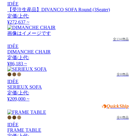
IDÉE
【受注生産品】DIVANCO SOFA Round (3Seater)
定価/上代:
¥272,637 ~
画像はイメージです
全134商品
IDÉE
DIMANCHE CHAIR
定価/上代:
¥86,183 ~
全8商品
IDÉE
SERIEUX SOFA
定価/上代:
¥209,000 ~
QuickShip
全6商品
IDÉE
FRAME TABLE
定価/上代: