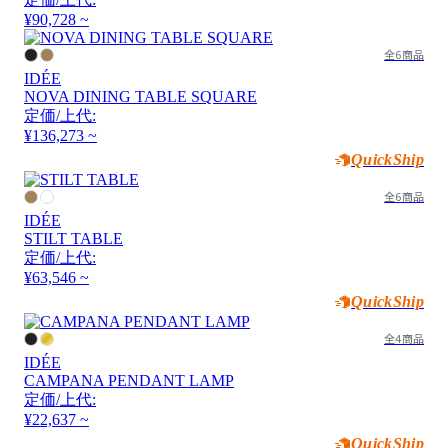
¥90,728 ~
全6商品
IDÉE
NOVA DINING TABLE SQUARE
定価/上代:
¥136,273 ~
QuickShip
全6商品
IDÉE
STILT TABLE
定価/上代:
¥63,546 ~
QuickShip
全4商品
IDÉE
CAMPANA PENDANT LAMP
定価/上代:
¥22,637 ~
QuickShip