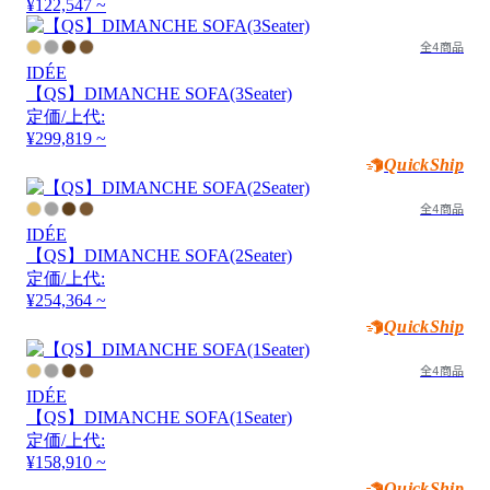
¥122,547 ~
全4商品
IDÉE
【QS】DIMANCHE SOFA(3Seater)
定価/上代:
¥299,819 ~
QuickShip
全4商品
IDÉE
【QS】DIMANCHE SOFA(2Seater)
定価/上代:
¥254,364 ~
QuickShip
全4商品
IDÉE
【QS】DIMANCHE SOFA(1Seater)
定価/上代:
¥158,910 ~
QuickShip