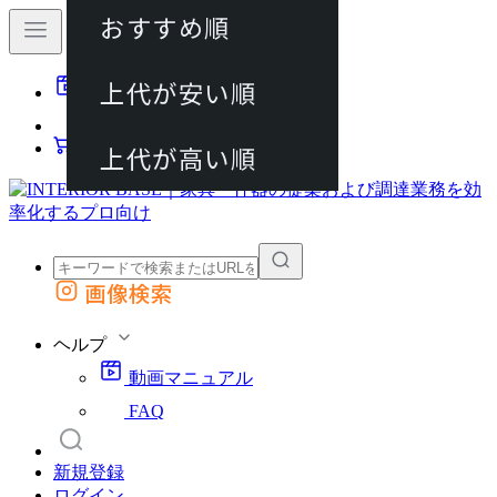
おすすめ順
80件
上代が安い順
動画マニュアル
120件
FAQ
カート
上代が高い順
画像検索
外部サイトの商品をカートに追加
他のサイトで見つけた商品ページのURLを貼り付けて、カートに追加できます
ヘルプ
動画マニュアル
FAQ
新規登録
ログイン