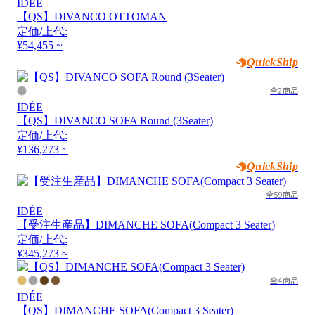
IDÉE
【QS】DIVANCO OTTOMAN
定価/上代:
¥54,455 ~
QuickShip
全2商品
IDÉE
【QS】DIVANCO SOFA Round (3Seater)
定価/上代:
¥136,273 ~
QuickShip
全59商品
IDÉE
【受注生産品】DIMANCHE SOFA(Compact 3 Seater)
定価/上代:
¥345,273 ~
全4商品
IDÉE
【QS】DIMANCHE SOFA(Compact 3 Seater)