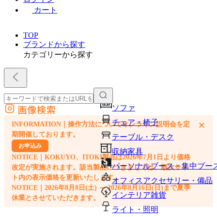
カート
TOP
ブランドから探す
カテゴリーから探す
画像検索
ソファ
外部サイトの商品をカートに追加
チェア・椅子
×
INFORMATION｜操作方法についてオンライン説明会を定
他のサイトで見つけた商品ページのURLを貼り付けて、カートに追加できます
期開催しております。
テーブル・デスク
お申込み
収納家具
NOTICE｜KOKUYO、ITOKI製品は2026年7月1日より価格
パーソナルブース・集中ブー
改定が実施されます。該当製品につきましては、順次サイ
ト内の表示価格を更新いたします。
オフィスアクセサリー・備品
NOTICE｜2026年8月8日(土) ～ 2026年8月16日(日)まで夏季
インテリア雑貨
休業とさせていただきます。
ライト・照明