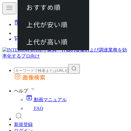
おすすめ順
80件
上代が安い順
動画マニュアル
120件
FAQ
カート
上代が高い順
画像検索
外部サイトの商品をカートに追加
他のサイトで見つけた商品ページのURLを貼り付けて、カートに追加できます
ヘルプ
動画マニュアル
FAQ
新規登録
ログイン