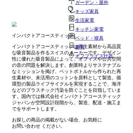
ガーデン・屋外
キッズ家具
生活家電
キッチン家電
インパクトアコースティック
ベッド・寝具
インパクトアコースティックは再生素材から高品質
建具
な吸音製品を作るスイスのメーカーです。デザイン
オフプライス什器
性に優れた吸音製品によって、オフィスや公共空間
の音の問題を解決します。創業時よりサステナブル
なミッションを掲げ、ペットボトルから作られた再
生素材や、未活用のコットンを原料として製造。循
環型の製品ライフサイクルを実現することで、海洋
などのプラスチック汚染を防ぐことを目指していま
す。国内では株式会社インパクトアコースティック
ジャパンが空間設計段階から、製造、配送・施工ま
でをサポートします。
お探しの商品の掲載がない場合、お気軽に
お問い合わせ
ください。