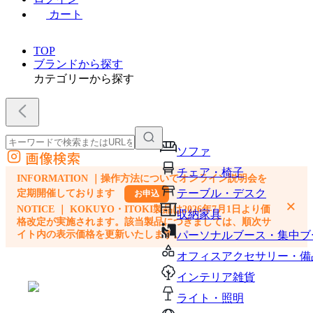
カート
TOP
ブランドから探す
カテゴリーから探す
ソファ
画像検索
外部サイトの商品をカートに追加
チェア・椅子
INFORMATION ｜操作方法についてオンライン説明会を
他のサイトで見つけた商品ページのURLを貼り付けて、カートに追加できます
テーブル・デスク
定期開催しております
お申込
×
NOTICE ｜ KOKUYO・ITOKI製品は2026年7月1日より価
収納家具
格改定が実施されます。該当製品につきましては、順次サ
イト内の表示価格を更新いたします。
パーソナルブース・集中ブ
オフィスアクセサリー・備
インテリア雑貨
ライト・照明