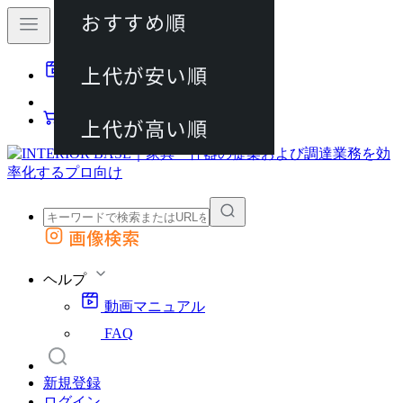
おすすめ順
80件
上代が安い順
動画マニュアル
120件
FAQ
カート
上代が高い順
画像検索
外部サイトの商品をカートに追加
他のサイトで見つけた商品ページのURLを貼り付けて、カートに追加できます
ヘルプ
動画マニュアル
FAQ
新規登録
ログイン