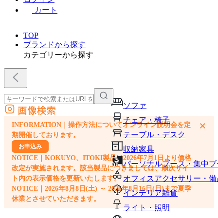
カート
TOP
ブランドから探す
カテゴリーから探す
ソファ
画像検索
外部サイトの商品をカートに追加
チェア・椅子
×
INFORMATION｜操作方法についてオンライン説明会を定
他のサイトで見つけた商品ページのURLを貼り付けて、カートに追加できます
テーブル・デスク
期開催しております。
お申込み
収納家具
NOTICE｜KOKUYO、ITOKI製品は2026年7月1日より価格
パーソナルブース・集中ブ
改定が実施されます。該当製品につきましては、順次サイ
オフィスアクセサリー・備
ト内の表示価格を更新いたします。
NOTICE｜2026年8月8日(土) ～ 2026年8月16日(日)まで夏季
インテリア雑貨
休業とさせていただきます。
ライト・照明