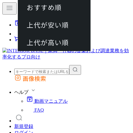
おすすめ順
80件
上代が安い順
動画マニュアル
120件
FAQ
カート
上代が高い順
画像検索
外部サイトの商品をカートに追加
他のサイトで見つけた商品ページのURLを貼り付けて、カートに追加できます
ヘルプ
動画マニュアル
FAQ
新規登録
ログイン