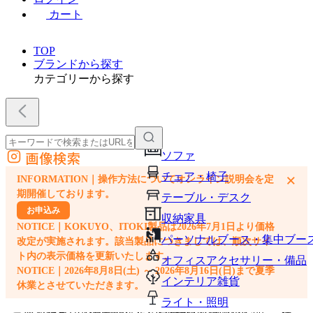
カート
TOP
ブランドから探す
カテゴリーから探す
画像検索
ソファ
外部サイトの商品をカートに追加
チェア・椅子
×
INFORMATION｜操作方法についてオンライン説明会を定
他のサイトで見つけた商品ページのURLを貼り付けて、カートに追加できます
期開催しております。
テーブル・デスク
お申込み
収納家具
NOTICE｜KOKUYO、ITOKI製品は2026年7月1日より価格
パーソナルブース・集中ブー
改定が実施されます。該当製品につきましては、順次サイ
ト内の表示価格を更新いたします。
オフィスアクセサリー・備品
NOTICE｜2026年8月8日(土) ～ 2026年8月16日(日)まで夏季
インテリア雑貨
休業とさせていただきます。
ライト・照明