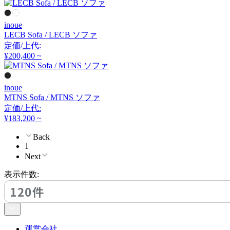
クラッシュクラッシュプ
ロジェクト
inoue
LECB Sofa / LECB ソファ
DULTON
定価/上代:
¥200,400 ~
ダルトン
inoue
MTNS Sofa / MTNS ソファ
EDDA
定価/上代:
¥183,200 ~
エッダ
Back
1
Next
EMKO
表示件数:
エムコ
120件
FDB Møbler
運営会社