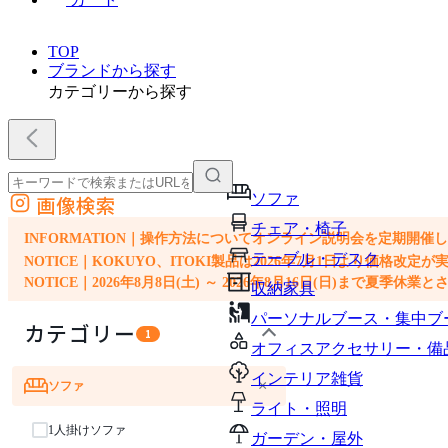
TOP
ブランドから探す
カテゴリーから探す
ソファ
画像検索
外部サイトの商品をカートに追加
チェア・椅子
他のサイトで見つけた商品ページのURLを貼り付けて、カートに追加できます
INFORMATION｜操作方法についてオンライン説明会を定期開催
テーブル・デスク
NOTICE｜KOKUYO、ITOKI製品は2026年7月1日より価
NOTICE｜2026年8月8日(土) ～ 2026年8月16日(日)まで夏季休
収納家具
パーソナルブース・集中ブ
カテゴリー
1
オフィスアクセサリー・備
インテリア雑貨
×
ソファ
ライト・照明
1人掛けソファ
ガーデン・屋外