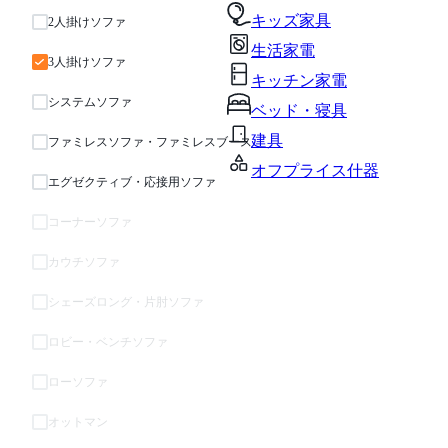
キッズ家具
2人掛けソファ
生活家電
3人掛けソファ
キッチン家電
システムソファ
ベッド・寝具
建具
ファミレスソファ・ファミレスブース
オフプライス什器
エグゼクティブ・応接用ソファ
コーナーソファ
カウチソファ
シェーズロング・片肘ソファ
ロビー・ベンチソファ
ローソファ
オットマン