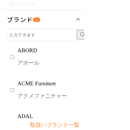
ソファベッド
チェア・椅子
テーブル・デスク
収納家具
パーソナルブース・集中ブース
オフィスアクセサリー・備品
インテリア雑貨
ライト・照明
ガーデン・屋外
キッズ家具
生活家電
キッチン家電
ベッド・寝具
建具
オフプライス什器
ブランド
1
ABORD
アボール
ACME Furniture
アクメファニチャー
ADAL
取扱いブランド一覧
アダル