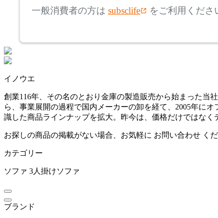
アルテック
一般消費者の方は
subsclife
をご利用くださ
~
ARUNAi
mm
座面高
検索
アルナイ
~
イノウエ
AZUMAYA
mm
創業116年、その名のとおり金庫の製造販売から始まった当
ら、事業展開の過程で国内メーカーの卸を経て、2005年にオフ
アズマヤ
識した商品ラインナップを拡大。昨今は、価格だけではなく
お探しの商品の掲載がない場合、お気軽に
お問い合わせ
くだ
BoConcept
カテゴリー
ボーコンセプト
ソファ
3人掛けソファ
by interiors
ブランド