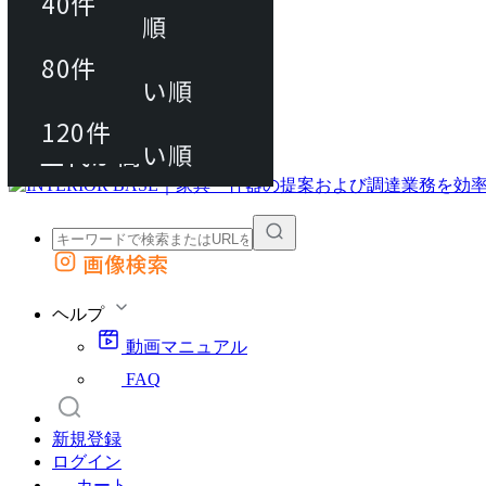
40件
おすすめ順
80件
80件
上代が安い順
動画マニュアル
120件
120件
FAQ
カート
上代が高い順
画像検索
外部サイトの商品をカートに追加
他のサイトで見つけた商品ページのURLを貼り付けて、カートに追加できます
ヘルプ
動画マニュアル
FAQ
新規登録
ログイン
カート