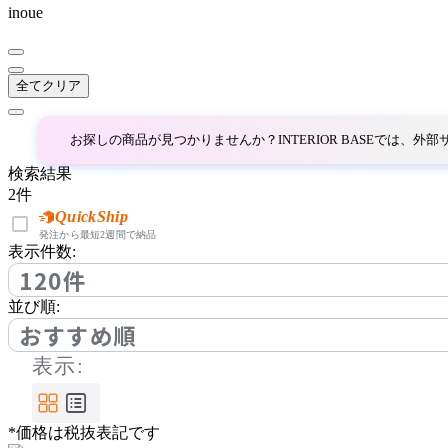
バイインテリアズ
inoue
CARBON STOCK FURNI
全てクリア
TURE
カーボンストックファニ
お探しの商品が見つかりませんか？INTERIOR BASEでは、
チャー
検索結果
COMPLEX UNIVERSAL
2
件
FURNITURE SUPPLY
QuickShip
コンプレックスユニバー
発注から最短2週間で納品
表示件数:
サルファニチャーサプラ
120件
イ
CondeHouse
並び順:
おすすめ順
カンディハウス
表示:
CRUSH CRASH PROJECT
*価格は税抜表記です