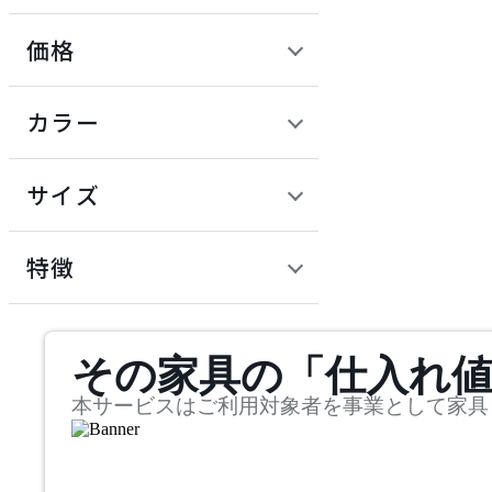
価格
ADAL TOTAL INTERIOR
COLLECTION
定価 / 上代 (税抜)
検索
カラー
アダルトータルインテリ
~
アコレクション
円
サイズ
ADRS
幅
アドレス
検索
特徴
~
ARIAKE
mm
サステナビリティ商品
その家具の「仕入れ
奥行
検索
アリアケ
~
本サービスはご利用対象者を事業として家具
artek
mm
高さ
検索