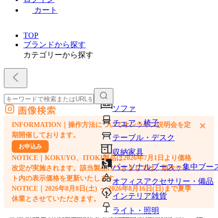
カート
TOP
ブランドから探す
カテゴリーから探す
画像検索
ソファ
外部サイトの商品をカートに追加
チェア・椅子
×
INFORMATION｜操作方法についてオンライン説明会を定
他のサイトで見つけた商品ページのURLを貼り付けて、カートに追加できます
期開催しております。
テーブル・デスク
お申込み
収納家具
NOTICE｜KOKUYO、ITOKI製品は2026年7月1日より価格
パーソナルブース・集中ブー
改定が実施されます。該当製品につきましては、順次サイ
ト内の表示価格を更新いたします。
オフィスアクセサリー・備品
NOTICE｜2026年8月8日(土) ～ 2026年8月16日(日)まで夏季
インテリア雑貨
休業とさせていただきます。
ライト・照明