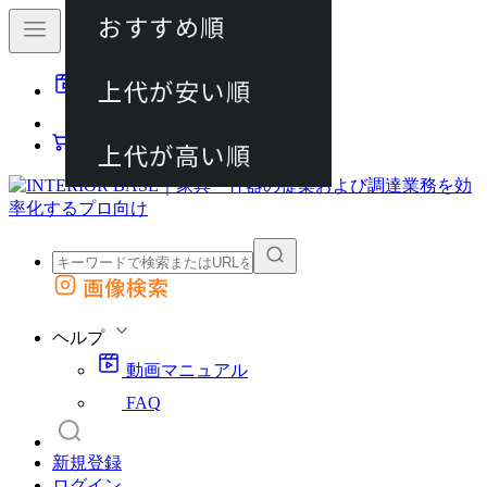
おすすめ順
80件
上代が安い順
動画マニュアル
120件
FAQ
カート
上代が高い順
画像検索
外部サイトの商品をカートに追加
他のサイトで見つけた商品ページのURLを貼り付けて、カートに追加できます
ヘルプ
動画マニュアル
FAQ
新規登録
ログイン