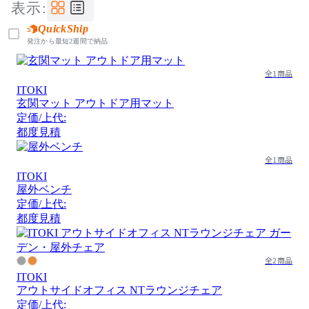
表示:
QuickShip
発注から最短2週間で納品
全1商品
ITOKI
玄関マット アウトドア用マット
定価/上代:
都度見積
全1商品
ITOKI
屋外ベンチ
定価/上代:
都度見積
全2商品
ITOKI
アウトサイドオフィス NTラウンジチェア
定価/上代: