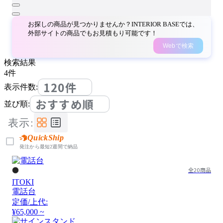
お探しの商品が見つかりませんか？INTERIOR BASEでは、
外部サイトの商品でもお見積もり可能です！
Webで検索
検索結果
4
件
120件
表示件数:
おすすめ順
並び順:
表示:
QuickShip
発注から最短2週間で納品
全20商品
ITOKI
電話台
定価/上代:
¥65,000 ~