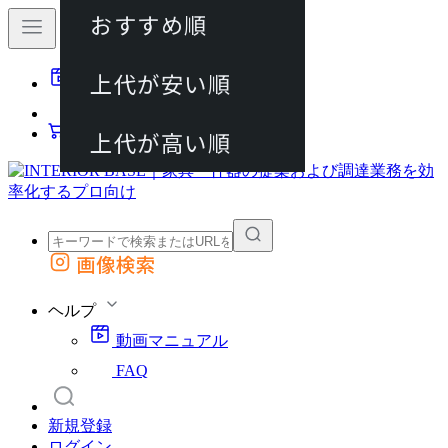
おすすめ順
80件
上代が安い順
動画マニュアル
120件
FAQ
カート
上代が高い順
画像検索
外部サイトの商品をカートに追加
他のサイトで見つけた商品ページのURLを貼り付けて、カートに追加できます
ヘルプ
動画マニュアル
FAQ
新規登録
ログイン