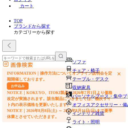
カート
TOP
ブランドから探す
カテゴリーから探す
ソファ
画像検索
外部サイトの商品をカートに追加
チェア・椅子
×
INFORMATION｜操作方法についてオンライン説明会を定
他のサイトで見つけた商品ページのURLを貼り付けて、カートに追加できます
テーブル・デスク
期開催しております。
お申込み
収納家具
NOTICE｜KOKUYO、ITOKI製品は2026年7月1日より価格
パーソナルブース・集中ブ
改定が実施されます。該当製品につきましては、順次サイ
オフィスアクセサリー・備
ト内の表示価格を更新いたします。
NOTICE｜2026年8月8日(土) ～ 2026年8月16日(日)まで夏季
インテリア雑貨
休業とさせていただきます。
ライト・照明