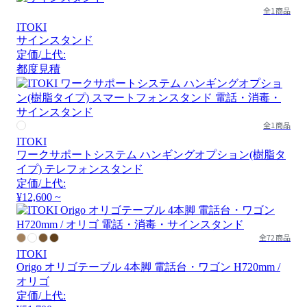
全1商品
ITOKI
サインスタンド
定価/上代:
都度見積
全1商品
ITOKI
ワークサポートシステム ハンギングオプション(樹脂タ
イプ) テレフォンスタンド
定価/上代:
¥12,600 ~
全72商品
ITOKI
Origo オリゴテーブル 4本脚 電話台・ワゴン H720mm /
オリゴ
定価/上代: