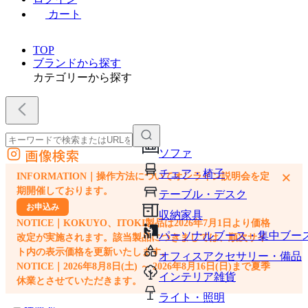
カート
TOP
ブランドから探す
カテゴリーから探す
画像検索
ソファ
外部サイトの商品をカートに追加
チェア・椅子
×
INFORMATION｜操作方法についてオンライン説明会を定
他のサイトで見つけた商品ページのURLを貼り付けて、カートに追加できます
期開催しております。
テーブル・デスク
お申込み
収納家具
NOTICE｜KOKUYO、ITOKI製品は2026年7月1日より価格
パーソナルブース・集中ブー
改定が実施されます。該当製品につきましては、順次サイ
ト内の表示価格を更新いたします。
オフィスアクセサリー・備品
NOTICE｜2026年8月8日(土) ～ 2026年8月16日(日)まで夏季
インテリア雑貨
休業とさせていただきます。
ライト・照明