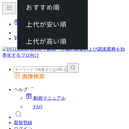
おすすめ順
80件
上代が安い順
動画マニュアル
120件
FAQ
カート
上代が高い順
画像検索
外部サイトの商品をカートに追加
他のサイトで見つけた商品ページのURLを貼り付けて、カートに追加できます
ヘルプ
動画マニュアル
FAQ
新規登録
ログイン