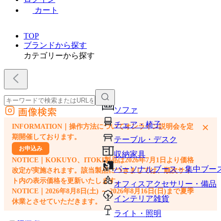
カート
TOP
ブランドから探す
カテゴリーから探す
画像検索
ソファ
外部サイトの商品をカートに追加
チェア・椅子
×
INFORMATION｜操作方法についてオンライン説明会を定
他のサイトで見つけた商品ページのURLを貼り付けて、カートに追加できます
期開催しております。
テーブル・デスク
お申込み
収納家具
NOTICE｜KOKUYO、ITOKI製品は2026年7月1日より価格
パーソナルブース・集中ブー
改定が実施されます。該当製品につきましては、順次サイ
ト内の表示価格を更新いたします。
オフィスアクセサリー・備品
NOTICE｜2026年8月8日(土) ～ 2026年8月16日(日)まで夏季
インテリア雑貨
休業とさせていただきます。
ライト・照明