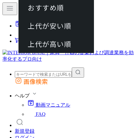
おすすめ順
80件
上代が安い順
動画マニュアル
120件
FAQ
カート
上代が高い順
画像検索
外部サイトの商品をカートに追加
他のサイトで見つけた商品ページのURLを貼り付けて、カートに追加できます
ヘルプ
動画マニュアル
FAQ
新規登録
ログイン