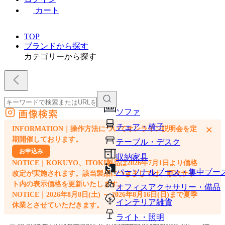
カート
TOP
ブランドから探す
カテゴリーから探す
画像検索
ソファ
外部サイトの商品をカートに追加
チェア・椅子
×
INFORMATION｜操作方法についてオンライン説明会を定
他のサイトで見つけた商品ページのURLを貼り付けて、カートに追加できます
期開催しております。
テーブル・デスク
お申込み
収納家具
NOTICE｜KOKUYO、ITOKI製品は2026年7月1日より価格
パーソナルブース・集中ブー
改定が実施されます。該当製品につきましては、順次サイ
ト内の表示価格を更新いたします。
オフィスアクセサリー・備品
NOTICE｜2026年8月8日(土) ～ 2026年8月16日(日)まで夏季
インテリア雑貨
休業とさせていただきます。
ライト・照明