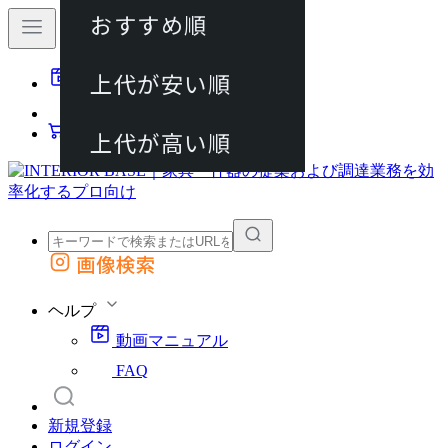
おすすめ順
80件
上代が安い順
動画マニュアル
120件
FAQ
カート
上代が高い順
画像検索
外部サイトの商品をカートに追加
他のサイトで見つけた商品ページのURLを貼り付けて、カートに追加できます
ヘルプ
動画マニュアル
FAQ
新規登録
ログイン