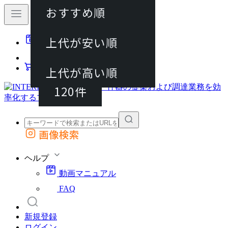
おすすめ順
40件
上代が安い順
動画マニュアル
80件
FAQ
カート
上代が高い順
120件
画像検索
外部サイトの商品をカートに追加
他のサイトで見つけた商品ページのURLを貼り付けて、カートに追加できます
ヘルプ
動画マニュアル
FAQ
新規登録
ログイン