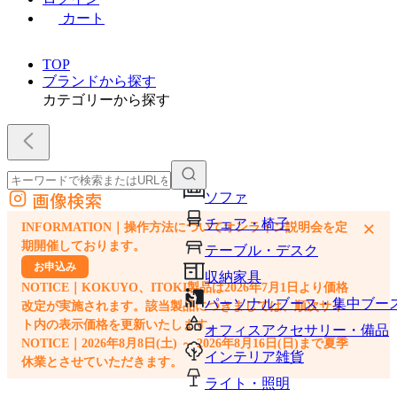
カート
TOP
ブランドから探す
カテゴリーから探す
画像検索
ソファ
外部サイトの商品をカートに追加
チェア・椅子
×
INFORMATION｜操作方法についてオンライン説明会を定
他のサイトで見つけた商品ページのURLを貼り付けて、カートに追加できます
期開催しております。
テーブル・デスク
お申込み
収納家具
NOTICE｜KOKUYO、ITOKI製品は2026年7月1日より価格
パーソナルブース・集中ブー
改定が実施されます。該当製品につきましては、順次サイ
ト内の表示価格を更新いたします。
オフィスアクセサリー・備品
NOTICE｜2026年8月8日(土) ～ 2026年8月16日(日)まで夏季
インテリア雑貨
休業とさせていただきます。
ライト・照明