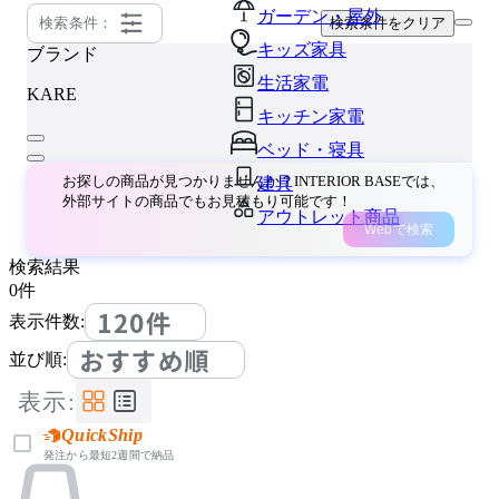
ガーデン・屋外
検索条件：
検索条件をクリア
キッズ家具
ブランド
生活家電
KARE
キッチン家電
ベッド・寝具
お探しの商品が見つかりませんか？INTERIOR BASEでは、
建具
外部サイトの商品でもお見積もり可能です！
アウトレット商品
Webで検索
検索結果
0
件
120件
表示件数:
おすすめ順
並び順:
表示:
QuickShip
発注から最短2週間で納品