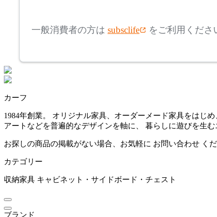
mm
FURNITURE SUPPLY
高さ
検索
コンプレックスユニバー
一般消費者の方は
subsclife
をご利用くださ
サルファニチャーサプラ
~
イ
CondeHouse
mm
座面高
検索
カンディハウス
~
カーフ
CRUSH CRASH PROJECT
mm
1984年創業。 オリジナル家具、オーダーメード家具をは
アートなどを普遍的なデザインを軸に、 暮らしに遊びを生
クラッシュクラッシュプ
ロジェクト
お探しの商品の掲載がない場合、お気軽に
お問い合わせ
くだ
カテゴリー
DULTON
収納家具
キャビネット・サイドボード・チェスト
ダルトン
ブランド