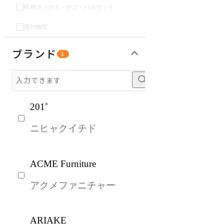
収納ボックス・かご・バスケット
屋外物置
インテリア雑貨
パーソナルブース・集中ブース
オフィスアクセサリー・備品
ライト・照明
ガーデン・屋外
キッズ家具
生活家電
キッチン家電
ベッド・寝具
建具
オフプライス什器
ブランド
1
201˚
ニヒャクイチド
ACME Furniture
アクメファニチャー
ARIAKE