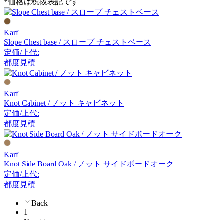
*価格は税抜表記です
FRITZ HANSEN
フリッツハンセン
Karf
Slope Chest base / スロープ チェストベース
定価/上代:
GERVASONI
都度見積
ジェルバゾーニ
Karf
Knot Cabinet / ノット キャビネット
定価/上代:
GUBI
都度見積
グビ
Karf
Knot Side Board Oak / ノット サイドボードオーク
HAY
定価/上代:
都度見積
ヘイ
Back
1