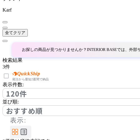
EDDA
Karf
エッダ
全てクリア
ETHNICRAFT
お探しの商品が見つかりませんか？INTERIOR BASEでは、
エスニクラフト
検索結果
3
件
FIS
QuickShip
発注から最短2週間で納品
表示件数:
エフアイエス
120件
並び順:
FLACE
おすすめ順
表示:
フレイス