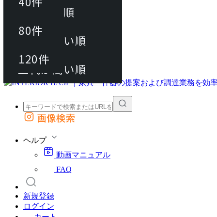
40件
おすすめ順
80件
80件
上代が安い順
動画マニュアル
120件
120件
FAQ
カート
上代が高い順
画像検索
外部サイトの商品をカートに追加
他のサイトで見つけた商品ページのURLを貼り付けて、カートに追加できます
ヘルプ
動画マニュアル
FAQ
新規登録
ログイン
カート