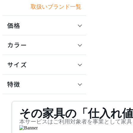
取扱いブランド一覧
アリアケ
価格
ARUNAi
定価 / 上代 (税抜)
検索
カラー
アルナイ
~
円
サイズ
AZUMAYA
幅
アズマヤ
検索
特徴
~
BoConcept
mm
サステナビリティ商品
その家具の「仕入れ
奥行
検索
ボーコンセプト
~
本サービスはご利用対象者を事業として家具
COMPLEX UNIVERSAL