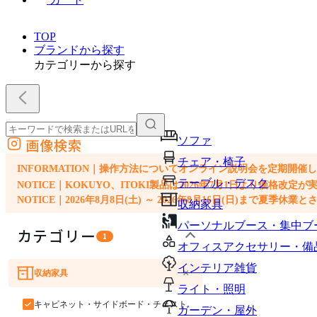
TOP
ブランドから探す
カテゴリーから探す
ソファ
画像検索
外部サイトの商品をカートに追加
チェア・椅子
他のサイトで見つけた商品ページのURLを貼り付けて、カートに追加できます
INFORMATION｜操作方法についてオンライン説明会を定期開催
テーブル・デスク
NOTICE｜KOKUYO、ITOKI製品は2026年7月1日より価
NOTICE｜2026年8月8日(土) ～ 2026年8月16日(日)まで夏季休
収納家具
パーソナルブース・集中ブ
カテゴリー
1
オフィスアクセサリー・備
インテリア雑貨
×
収納家具
ソファ
チェア・椅子
テーブル・デスク
ライト・照明
キャビネット・サイドボード・チェスト
ガーデン・屋外