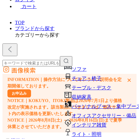
カート
TOP
ブランドから探す
カテゴリーから探す
画像検索
ソファ
外部サイトの商品をカートに追加
チェア・椅子
×
INFORMATION｜操作方法についてオンライン説明会を定
他のサイトで見つけた商品ページのURLを貼り付けて、カートに追加できます
期開催しております。
テーブル・デスク
お申込み
収納家具
NOTICE｜KOKUYO、ITOKI製品は2026年7月1日より価格
パーソナルブース・集中ブー
改定が実施されます。該当製品につきましては、順次サイ
ト内の表示価格を更新いたします。
オフィスアクセサリー・備品
NOTICE｜2026年8月8日(土) ～ 2026年8月16日(日)まで夏季
インテリア雑貨
休業とさせていただきます。
ライト・照明