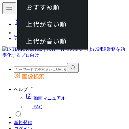
おすすめ順
80件
上代が安い順
動画マニュアル
120件
FAQ
カート
上代が高い順
画像検索
外部サイトの商品をカートに追加
他のサイトで見つけた商品ページのURLを貼り付けて、カートに追加できます
ヘルプ
動画マニュアル
FAQ
新規登録
ログイン