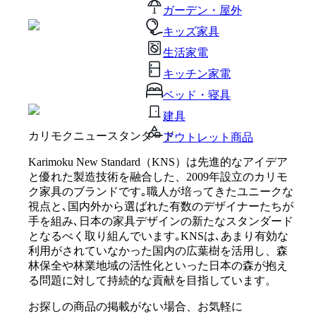
ガーデン・屋外
キッズ家具
生活家電
キッチン家電
ベッド・寝具
建具
カリモクニュースタンダード
アウトレット商品
Karimoku New Standard（KNS）は先進的なアイデア
と優れた製造技術を融合した、2009年設立のカリモ
ク家具のブランドです｡職人が培ってきたユニークな
視点と､国内外から選ばれた有数のデザイナーたちが
手を組み､日本の家具デザインの新たなスタンダード
となるべく取り組んでいます｡KNSは､あまり有効な
利用がされていなかった国内の広葉樹を活用し、森
林保全や林業地域の活性化といった日本の森が抱え
る問題に対して持続的な貢献を目指しています。
お探しの商品の掲載がない場合、お気軽に