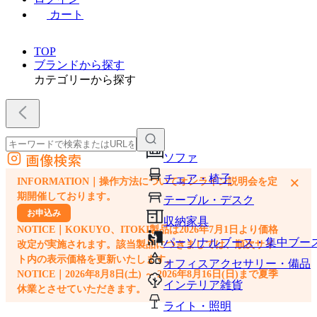
カート
TOP
ブランドから探す
カテゴリーから探す
画像検索
ソファ
外部サイトの商品をカートに追加
チェア・椅子
×
INFORMATION｜操作方法についてオンライン説明会を定
他のサイトで見つけた商品ページのURLを貼り付けて、カートに追加できます
期開催しております。
テーブル・デスク
お申込み
収納家具
NOTICE｜KOKUYO、ITOKI製品は2026年7月1日より価格
パーソナルブース・集中ブー
改定が実施されます。該当製品につきましては、順次サイ
ト内の表示価格を更新いたします。
オフィスアクセサリー・備品
NOTICE｜2026年8月8日(土) ～ 2026年8月16日(日)まで夏季
インテリア雑貨
休業とさせていただきます。
ライト・照明