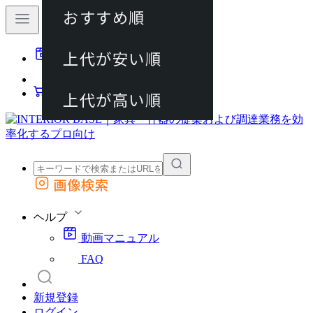
おすすめ順
80件
上代が安い順
動画マニュアル
120件
FAQ
カート
上代が高い順
画像検索
外部サイトの商品をカートに追加
他のサイトで見つけた商品ページのURLを貼り付けて、カートに追加できます
ヘルプ
動画マニュアル
FAQ
新規登録
ログイン