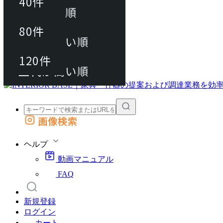
40件
おすすめ順
80件
80件
上代が安い順
動画マニュアル
120件
120件
FAQ
カート
上代が高い順
画像検索
外部サイトの商品をカートに追加
他のサイトで見つけた商品ページのURLを貼り付けて、カートに追加できます
ヘルプ
動画マニュアル
FAQ
新規登録
ログイン
カート