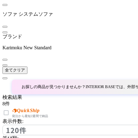
ベラコンテ
ソファ
システムソファ
BoConcept
ブランド
ボーコンセプト
Karimoku New Standard
by interiors
全てクリア
バイインテリアズ
お探しの商品が見つかりませんか？INTERIOR BASEでは、
CARBON STOCK FURNI
検索結果
TURE
8
件
カーボンストックファニ
QuickShip
チャー
発注から最短2週間で納品
表示件数:
120件
Coccole