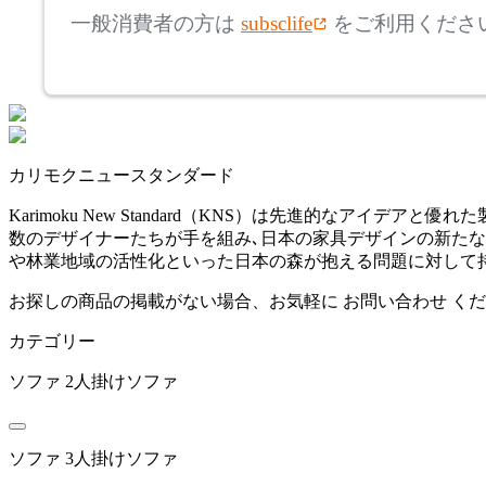
アルペール
一般消費者の方は
subsclife
をご利用くださ
~
artek
mm
座面高
検索
アルテック
~
カリモクニュースタンダード
ARUNAi
mm
Karimoku New Standard（KNS）は先進的なア
数のデザイナーたちが手を組み､日本の家具デザインの新たな
アルナイ
や林業地域の活性化といった日本の森が抱える問題に対して
お探しの商品の掲載がない場合、お気軽に
お問い合わせ
くだ
AZUMAYA
カテゴリー
アズマヤ
ソファ
2人掛けソファ
bellacontte
ソファ
3人掛けソファ