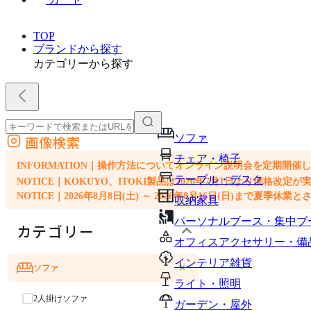
TOP
ブランドから探す
カテゴリーから探す
ソファ
画像検索
外部サイトの商品をカートに追加
チェア・椅子
他のサイトで見つけた商品ページのURLを貼り付けて、カートに追加できます
INFORMATION｜操作方法についてオンライン説明会を定期開催
テーブル・デスク
NOTICE｜KOKUYO、ITOKI製品は2026年7月1日より価
NOTICE｜2026年8月8日(土) ～ 2026年8月16日(日)まで夏季休
収納家具
パーソナルブース・集中ブ
カテゴリー
オフィスアクセサリー・備
インテリア雑貨
×
ソファ
ライト・照明
2人掛けソファ
ガーデン・屋外