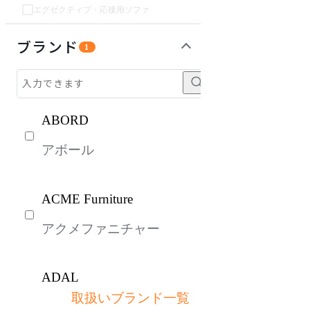
エグゼクティブ・応接用ソファ
チェア・椅子
テーブル・デスク
収納家具
インテリア雑貨
キッズ家具
パーソナルブース・集中ブース
オフィスアクセサリー・備品
ライト・照明
ガーデン・屋外
生活家電
キッチン家電
ベッド・寝具
建具
オフプライス什器
ブランド
1
ABORD
アボール
ACME Furniture
アクメファニチャー
ADAL
取扱いブランド一覧
アダル