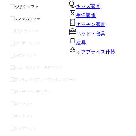
キッズ家具
3人掛けソファ
生活家電
システムソファ
キッチン家電
1人掛けソファ
ベッド・寝具
建具
コーナーソファ
オフプライス什器
カウチソファ
シェーズロング・片肘ソファ
ファミレスソファ・ファミレスブース
ロビー・ベンチソファ
ローソファ
オットマン
ソファベッド