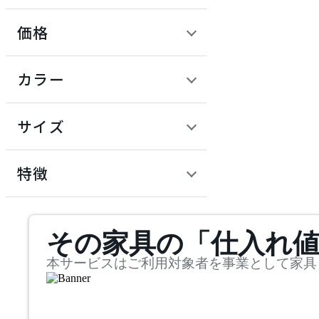
価格
ADAL TOTAL INTERIOR
COLLECTION
定価 / 上代 (税抜)
検索
カラー
アダルトータルインテリ
~
アコレクション
円
サイズ
ADRS
幅
アドレス
検索
特徴
~
ARIAKE
mm
サステナビリティ商品
その家具の「仕入れ
奥行
検索
アリアケ
~
本サービスはご利用対象者を事業として家具
arper
mm
高さ
検索