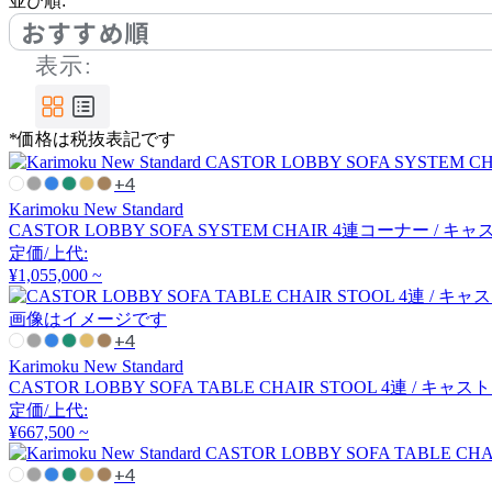
並び順:
コッコレ
おすすめ順
表示:
COMPLEX UNIVERSAL
FURNITURE SUPPLY
コンプレックスユニバー
*価格は税抜表記です
サルファニチャーサプラ
+4
イ
Karimoku New Standard
CondeHouse
CASTOR LOBBY SOFA SYSTEM CHAIR 4連コーナー 
定価/上代:
カンディハウス
¥1,055,000 ~
画像はイメージです
+4
cosine
Karimoku New Standard
CASTOR LOBBY SOFA TABLE CHAIR STOOL 4連 /
コサイン
定価/上代:
¥667,500 ~
CRUSH CRASH PROJECT
+4