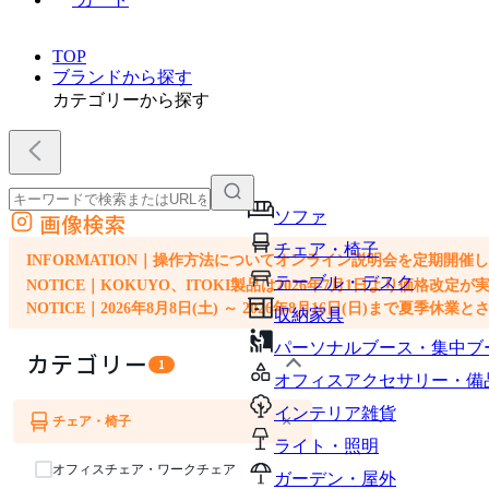
TOP
ブランドから探す
カテゴリーから探す
ソファ
画像検索
外部サイトの商品をカートに追加
チェア・椅子
他のサイトで見つけた商品ページのURLを貼り付けて、カートに追加できます
INFORMATION｜操作方法についてオンライン説明会を定期開催
テーブル・デスク
NOTICE｜KOKUYO、ITOKI製品は2026年7月1日より価
NOTICE｜2026年8月8日(土) ～ 2026年8月16日(日)まで夏季休
収納家具
パーソナルブース・集中ブ
カテゴリー
1
オフィスアクセサリー・備
インテリア雑貨
×
チェア・椅子
ソファ
ライト・照明
オフィスチェア・ワークチェア
ガーデン・屋外