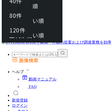
40件
おすすめ順
80件
80件
上代が安い順
動画マニュアル
120件
120件
FAQ
カート
上代が高い順
画像検索
外部サイトの商品をカートに追加
他のサイトで見つけた商品ページのURLを貼り付けて、カートに追加できます
ヘルプ
動画マニュアル
FAQ
新規登録
ログイン
カート