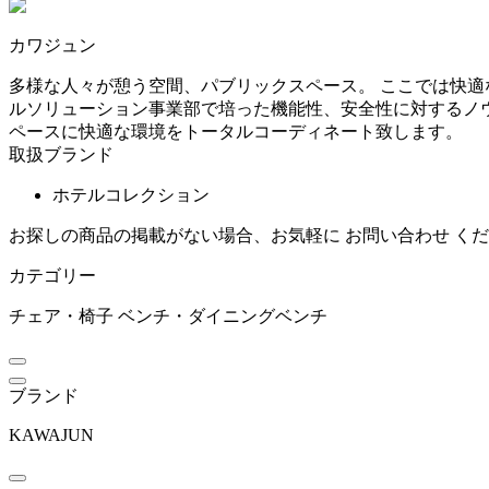
~
カワジュン
BoConcept
mm
多様な人々が憩う空間、パブリックスペース。 ここでは快適
ルソリューション事業部で培った機能性、安全性に対するノウ
ボーコンセプト
ペースに快適な環境をトータルコーディネート致します。
取扱ブランド
by interiors
ホテルコレクション
お探しの商品の掲載がない場合、お気軽に
お問い合わせ
くだ
バイインテリアズ
カテゴリー
チェア・椅子
ベンチ・ダイニングベンチ
CARBON STOCK FURNI
TURE
カーボンストックファニ
チャー
ブランド
KAWAJUN
COLOS