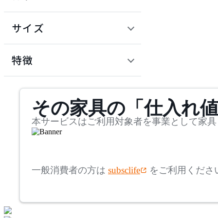
~
アコレクション
円
サイズ
ARIAKE
幅
アリアケ
検索
特徴
~
artek
mm
サステナビリティ商品
その家具の「仕入れ
奥行
検索
アルテック
~
本サービスはご利用対象者を事業として家具
AZUMAYA
mm
高さ
検索
アズマヤ
一般消費者の方は
subsclife
をご利用くださ
~
bellacontte
mm
座面高
検索
ベラコンテ