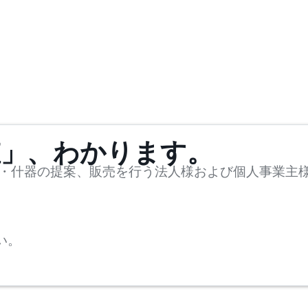
値」、わかります。
・什器の提案、販売を行う法人様および個人事業主
い。