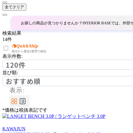
コロス
全てクリア
COMPLEX UNIVERSAL
お探しの商品が見つかりませんか？INTERIOR BASEでは、
FURNITURE SUPPLY
検索結果
コンプレックスユニバー
14
件
サルファニチャーサプラ
QuickShip
イ
発注から最短2週間で納品
CondeHouse
表示件数:
120件
カンディハウス
並び順:
おすすめ順
cosine
表示:
コサイン
*価格は税抜表記です
CRUSH CRASH PROJECT
KAWAJUN