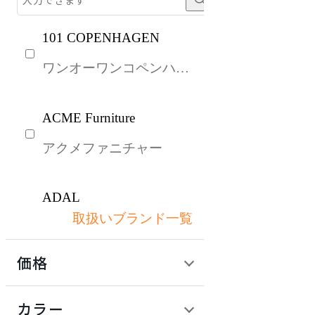
101 COPENHAGEN
ワンオーワンコペンハー
ゲン
ACME Furniture
アクメファニチャー
ADAL
取扱いブランド一覧
アダル
価格
ADAL TOTAL INTERIOR
COLLECTION
定価 / 上代 (税抜)
検索
カラー
アダルトータルインテリ