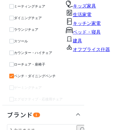
キッズ家具
ミーティングチェア
生活家電
ダイニングチェア
キッチン家電
ラウンジチェア
ベッド・寝具
建具
スツール
オフプライス什器
カウンター・ハイチェア
ローチェア・座椅子
ベンチ・ダイニングベンチ
ゲーミングチェア
エグゼクティブ・応接用チェア
テーブル・デスク
収納家具
パーソナルブース・集中ブース
オフィスアクセサリー・備品
インテリア雑貨
ガーデン・屋外
キッズ家具
ベッド・寝具
ライト・照明
生活家電
キッチン家電
建具
オフプライス什器
ブランド
1