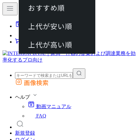
おすすめ順
80件
上代が安い順
動画マニュアル
120件
FAQ
カート
上代が高い順
画像検索
外部サイトの商品をカートに追加
他のサイトで見つけた商品ページのURLを貼り付けて、カートに追加できます
ヘルプ
動画マニュアル
FAQ
新規登録
ログイン