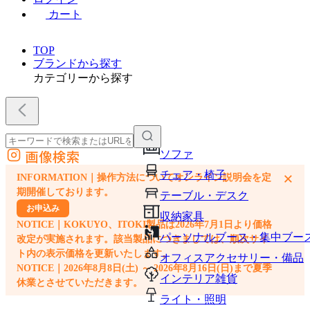
カート
TOP
ブランドから探す
カテゴリーから探す
画像検索
ソファ
外部サイトの商品をカートに追加
チェア・椅子
×
INFORMATION｜操作方法についてオンライン説明会を定
他のサイトで見つけた商品ページのURLを貼り付けて、カートに追加できます
期開催しております。
テーブル・デスク
お申込み
収納家具
NOTICE｜KOKUYO、ITOKI製品は2026年7月1日より価格
パーソナルブース・集中ブー
改定が実施されます。該当製品につきましては、順次サイ
ト内の表示価格を更新いたします。
オフィスアクセサリー・備品
NOTICE｜2026年8月8日(土) ～ 2026年8月16日(日)まで夏季
インテリア雑貨
休業とさせていただきます。
ライト・照明