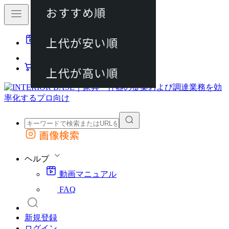
おすすめ順
80件
上代が安い順
動画マニュアル
120件
FAQ
カート
上代が高い順
画像検索
外部サイトの商品をカートに追加
他のサイトで見つけた商品ページのURLを貼り付けて、カートに追加できます
ヘルプ
動画マニュアル
FAQ
新規登録
ログイン