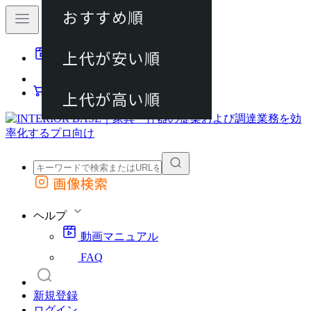
おすすめ順
80件
上代が安い順
動画マニュアル
120件
FAQ
カート
上代が高い順
画像検索
外部サイトの商品をカートに追加
他のサイトで見つけた商品ページのURLを貼り付けて、カートに追加できます
ヘルプ
動画マニュアル
FAQ
新規登録
ログイン