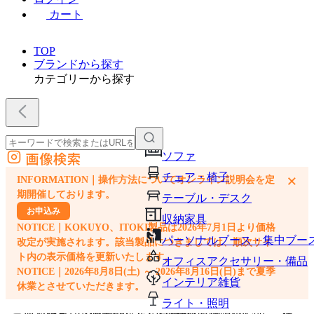
カート
TOP
ブランドから探す
カテゴリーから探す
画像検索
ソファ
外部サイトの商品をカートに追加
チェア・椅子
×
INFORMATION｜操作方法についてオンライン説明会を定
他のサイトで見つけた商品ページのURLを貼り付けて、カートに追加できます
期開催しております。
テーブル・デスク
お申込み
収納家具
NOTICE｜KOKUYO、ITOKI製品は2026年7月1日より価格
パーソナルブース・集中ブー
改定が実施されます。該当製品につきましては、順次サイ
ト内の表示価格を更新いたします。
オフィスアクセサリー・備品
NOTICE｜2026年8月8日(土) ～ 2026年8月16日(日)まで夏季
インテリア雑貨
休業とさせていただきます。
ライト・照明