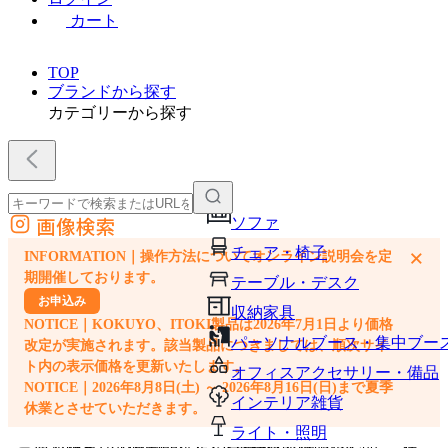
カート
TOP
ブランドから探す
カテゴリーから探す
画像検索
ソファ
外部サイトの商品をカートに追加
チェア・椅子
×
INFORMATION｜操作方法についてオンライン説明会を定
他のサイトで見つけた商品ページのURLを貼り付けて、カートに追加できます
期開催しております。
テーブル・デスク
お申込み
収納家具
NOTICE｜KOKUYO、ITOKI製品は2026年7月1日より価格
パーソナルブース・集中ブー
改定が実施されます。該当製品につきましては、順次サイ
ト内の表示価格を更新いたします。
オフィスアクセサリー・備品
NOTICE｜2026年8月8日(土) ～ 2026年8月16日(日)まで夏季
インテリア雑貨
休業とさせていただきます。
ライト・照明