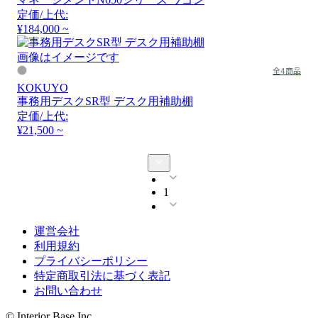
定価/上代:
¥184,000 ~
画像はイメージです
全4商品
KOKUYO
事務用デスクSR型 デスク用補助棚
定価/上代:
¥21,500 ~
1
運営会社
利用規約
プライバシーポリシー
特定商取引法に基づく表記
お問い合わせ
© Interior Base Inc.