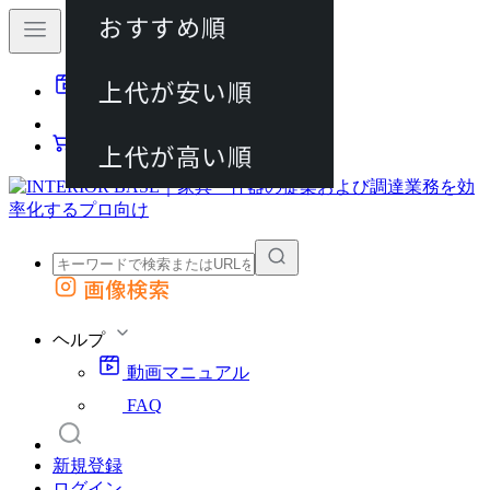
おすすめ順
80件
上代が安い順
動画マニュアル
120件
FAQ
カート
上代が高い順
画像検索
外部サイトの商品をカートに追加
他のサイトで見つけた商品ページのURLを貼り付けて、カートに追加できます
ヘルプ
動画マニュアル
FAQ
新規登録
ログイン