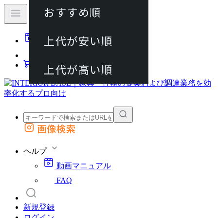
おすすめ順
80件
上代が安い順
動画マニュアル
120件
FAQ
カート
上代が高い順
画像検索
外部サイトの商品をカートに追加
他のサイトで見つけた商品ページのURLを貼り付けて、カートに追加できます
ヘルプ
動画マニュアル
FAQ
新規登録
ログイン