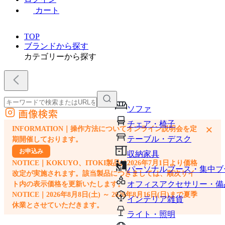
カート
TOP
ブランドから探す
カテゴリーから探す
ソファ
画像検索
外部サイトの商品をカートに追加
チェア・椅子
×
INFORMATION｜操作方法についてオンライン説明会を定
他のサイトで見つけた商品ページのURLを貼り付けて、カートに追加できます
テーブル・デスク
期開催しております。
お申込み
収納家具
NOTICE｜KOKUYO、ITOKI製品は2026年7月1日より価格
パーソナルブース・集中ブ
改定が実施されます。該当製品につきましては、順次サイ
オフィスアクセサリー・備
ト内の表示価格を更新いたします。
NOTICE｜2026年8月8日(土) ～ 2026年8月16日(日)まで夏季
インテリア雑貨
休業とさせていただきます。
ライト・照明