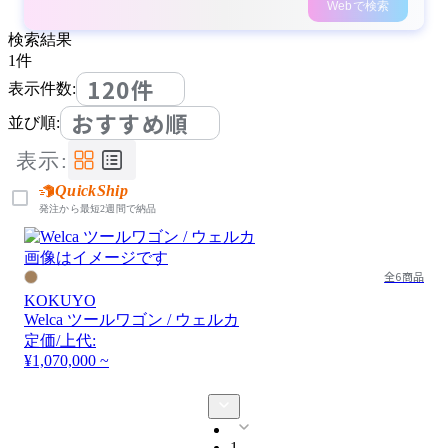
Webで検索
検索結果
1
件
120件
表示件数:
おすすめ順
並び順:
表示:
QuickShip
発注から最短2週間で納品
画像はイメージです
全6商品
KOKUYO
Welca ツールワゴン / ウェルカ
定価/上代:
¥1,070,000 ~
1