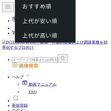
おすすめ順
80件
上代が安い順
動画マニュアル
120件
FAQ
カート
上代が高い順
画像検索
外部サイトの商品をカートに追加
他のサイトで見つけた商品ページのURLを貼り付けて、カートに追加できます
ヘルプ
動画マニュアル
FAQ
新規登録
ログイン