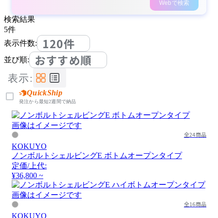
Webで検索
検索結果
5
件
120件
表示件数:
おすすめ順
並び順:
表示:
QuickShip
発注から最短2週間で納品
画像はイメージです
全24商品
KOKUYO
ノンボルトシェルビングE ボトムオープンタイプ
定価/上代:
¥36,800 ~
画像はイメージです
全16商品
KOKUYO