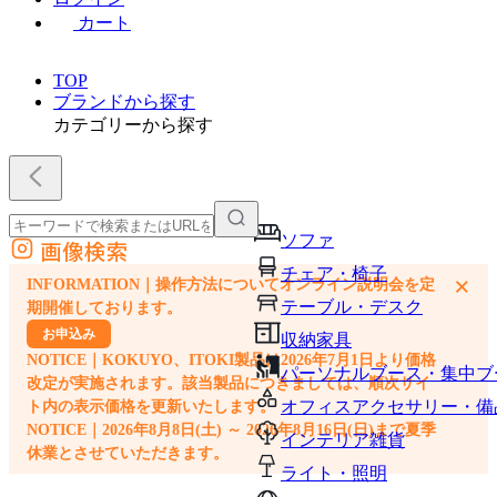
カート
TOP
ブランドから探す
カテゴリーから探す
ソファ
画像検索
外部サイトの商品をカートに追加
チェア・椅子
×
INFORMATION｜操作方法についてオンライン説明会を定
他のサイトで見つけた商品ページのURLを貼り付けて、カートに追加できます
テーブル・デスク
期開催しております。
お申込み
収納家具
NOTICE｜KOKUYO、ITOKI製品は2026年7月1日より価格
パーソナルブース・集中ブ
改定が実施されます。該当製品につきましては、順次サイ
オフィスアクセサリー・備
ト内の表示価格を更新いたします。
NOTICE｜2026年8月8日(土) ～ 2026年8月16日(日)まで夏季
インテリア雑貨
休業とさせていただきます。
ライト・照明