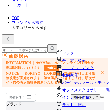
カート
TOP
ブランドから探す
カテゴリーから探す
ソファ
画像検索
外部サイトの商品をカートに追加
チェア・椅子
INFORMATION ｜操作方法についてオンライン説明会を
他のサイトで見つけた商品ページのURLを貼り付けて、カートに追加できます
テーブル・デスク
定期開催しております
お申込
×
NOTICE ｜ KOKUYO・ITOKI製品は2026年7月1日より価
収納家具
格改定が実施されます。該当製品につきましては、順次サ
イト内の表示価格を更新いたします。
パーソナルブース・集中ブ
オフィスアクセサリー・備
検索条件：
インテリア雑貨
検索条件をクリア
ブランド
ライト・照明