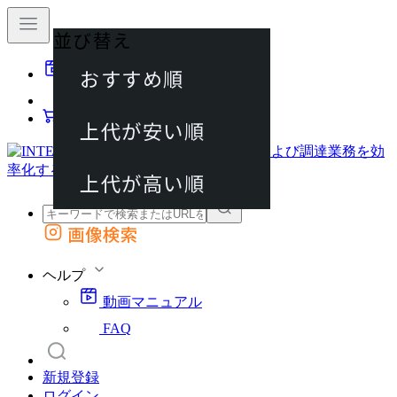
並び替え
40件
おすすめ順
動画マニュアル
80件
FAQ
カート
上代が安い順
120件
上代が高い順
画像検索
外部サイトの商品をカートに追加
他のサイトで見つけた商品ページのURLを貼り付けて、カートに追加できます
ヘルプ
動画マニュアル
FAQ
新規登録
ログイン