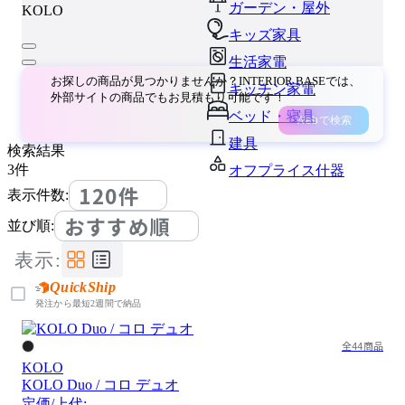
ガーデン・屋外
KOLO
キッズ家具
生活家電
お探しの商品が見つかりませんか？INTERIOR BASEでは、
キッチン家電
外部サイトの商品でもお見積もり可能です！
ベッド・寝具
Webで検索
建具
検索結果
3
件
オフプライス什器
120件
表示件数:
おすすめ順
並び順:
表示:
QuickShip
発注から最短2週間で納品
全44商品
KOLO
KOLO Duo / コロ デュオ
定価/上代: