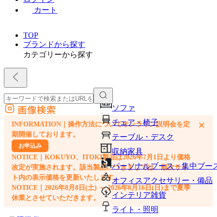
カート
TOP
ブランドから探す
カテゴリーから探す
画像検索
ソファ
外部サイトの商品をカートに追加
チェア・椅子
×
INFORMATION｜操作方法についてオンライン説明会を定
他のサイトで見つけた商品ページのURLを貼り付けて、カートに追加できます
期開催しております。
テーブル・デスク
お申込み
収納家具
NOTICE｜KOKUYO、ITOKI製品は2026年7月1日より価格
パーソナルブース・集中ブー
改定が実施されます。該当製品につきましては、順次サイ
ト内の表示価格を更新いたします。
オフィスアクセサリー・備品
NOTICE｜2026年8月8日(土) ～ 2026年8月16日(日)まで夏季
インテリア雑貨
休業とさせていただきます。
ライト・照明