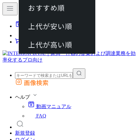
おすすめ順
80件
上代が安い順
動画マニュアル
120件
FAQ
カート
上代が高い順
画像検索
外部サイトの商品をカートに追加
他のサイトで見つけた商品ページのURLを貼り付けて、カートに追加できます
ヘルプ
動画マニュアル
FAQ
新規登録
ログイン