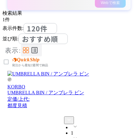
Webで検索
検索結果
1
件
120件
表示件数:
おすすめ順
並び順:
表示:
QuickShip
発注から最短2週間で納品
KORBO
UMBRELLA BIN / アンブレラ ビン
定価/上代:
都度見積
1