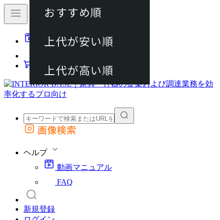
おすすめ順
80件
上代が安い順
動画マニュアル
120件
FAQ
カート
上代が高い順
画像検索
外部サイトの商品をカートに追加
他のサイトで見つけた商品ページのURLを貼り付けて、カートに追加できます
ヘルプ
動画マニュアル
FAQ
新規登録
ログイン