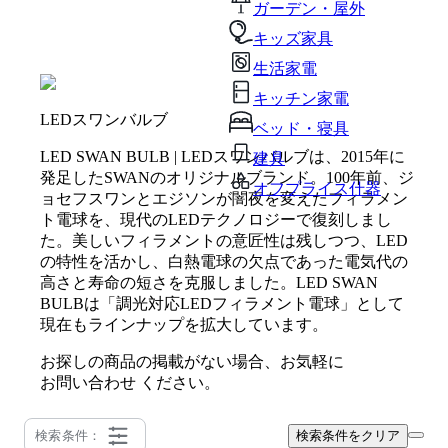
ガーデン・屋外
キッズ家具
生活家電
キッチン家電
LEDスワンバルブ
ベッド・寝具
LED SWAN BULB | LEDスワンバルブは、2015年に
建具
発足したSWANのオリジナルブランド。100年前、ジ
オフプライス什器
ョセフスワンとエジソンが闇夜を変えたフィラメン
ト電球を、現代のLEDテクノロジーで復刻しまし
た。美しいフィラメントの意匠性は残しつつ、LED
の特性を活かし、白熱電球の欠点であった電気代の
高さと寿命の短さを克服しました。LED SWAN
BULBは「調光対応LEDフィラメント電球」として
現在もラインナップを拡大しています。
お探しの商品の掲載がない場合、お気軽に
お問い合わせ
ください。
検索条件：
検索条件をクリア