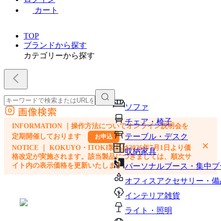
カート
TOP
ブランドから探す
カテゴリーから探す
ソファ
画像検索
外部サイトの商品をカートに追加
チェア・椅子
INFORMATION ｜操作方法についてオンライン説明会を
他のサイトで見つけた商品ページのURLを貼り付けて、カートに追加できます
テーブル・デスク
定期開催しております
お申込
×
NOTICE ｜ KOKUYO・ITOKI製品は2026年7月1日より価
収納家具
格改定が実施されます。該当製品につきましては、順次サ
イト内の表示価格を更新いたします。
パーソナルブース・集中ブ
オフィスアクセサリー・備
インテリア雑貨
ライト・照明