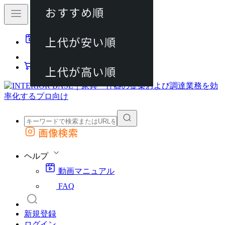
おすすめ順
80件
上代が安い順
動画マニュアル
120件
FAQ
カート
上代が高い順
画像検索
外部サイトの商品をカートに追加
他のサイトで見つけた商品ページのURLを貼り付けて、カートに追加できます
ヘルプ
動画マニュアル
FAQ
新規登録
ログイン