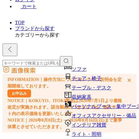
カート
TOP
ブランドから探す
カテゴリーから探す
画像検索
ソファ
外部サイトの商品をカートに追加
チェア・椅子
×
INFORMATION｜操作方法についてオンライン説明会を定
他のサイトで見つけた商品ページのURLを貼り付けて、カートに追加できます
期開催しております。
テーブル・デスク
お申込み
収納家具
NOTICE｜KOKUYO、ITOKI製品は2026年7月1日より価格
パーソナルブース・集中ブー
改定が実施されます。該当製品につきましては、順次サイ
ト内の表示価格を更新いたします。
オフィスアクセサリー・備品
NOTICE｜2026年8月8日(土) ～ 2026年8月16日(日)まで夏季
インテリア雑貨
休業とさせていただきます。
ライト・照明