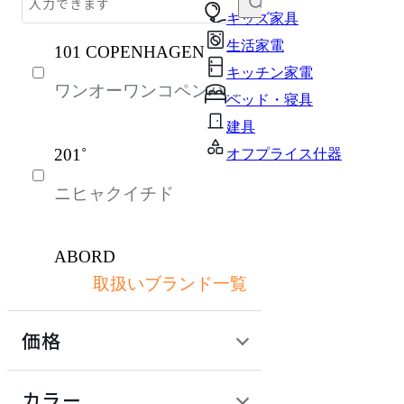
チェア・椅子
キッズ家具
生活家電
101 COPENHAGEN
テーブル・デスク
キッチン家電
ワンオーワンコペンハー
収納家具
ベッド・寝具
ゲン
パーソナルブース・集中ブース
建具
201˚
オフプライス什器
インテリア雑貨
ニヒャクイチド
ライト・照明
ガーデン・屋外
ABORD
キッズ家具
取扱いブランド一覧
アボール
生活家電
価格
キッチン家電
ACME Furniture
ベッド・寝具
定価 / 上代 (税抜)
検索
カラー
アクメファニチャー