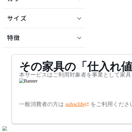
~
建具
オフプライス什器
円
サイズ
ADAL
幅
アダル
検索
特徴
~
ADAL TOTAL INTERIOR
mm
サステナビリティ商品
COLLECTION
その家具の「仕入れ
奥行
検索
アダルトータルインテリ
アコレクション
~
本サービスはご利用対象者を事業として家具
ADRS
mm
高さ
検索
アドレス
一般消費者の方は
subsclife
をご利用くださ
~
AICO
mm
座面高
検索
アイコ