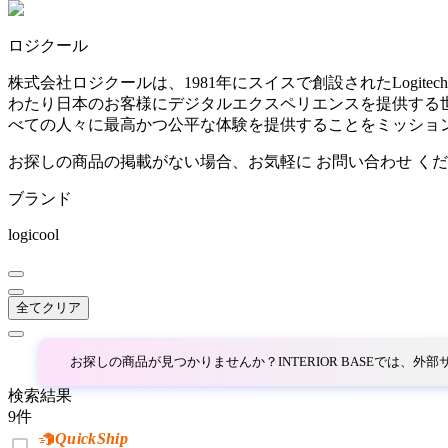
~
ロジクール
AINX
mm
株式会社ロジクールは、1981年にスイスで創設されたLogitech
わたり日本のお客様にデジタルエクスペリエンスを提供する
アイネクス
べての人々に最高かつ公平な体験を提供することをミッショ
お探しの商品の掲載がない場合、お気軽に
お問い合わせ
くだ
aluna
ブランド
アルナ
logicool
Andreu World
全てクリア
アンドリューワールド
お探しの商品が見つかりませんか？INTERIOR BASEでは、
検索結果
ANONIMA CASTELLI
9
件
QuickShip