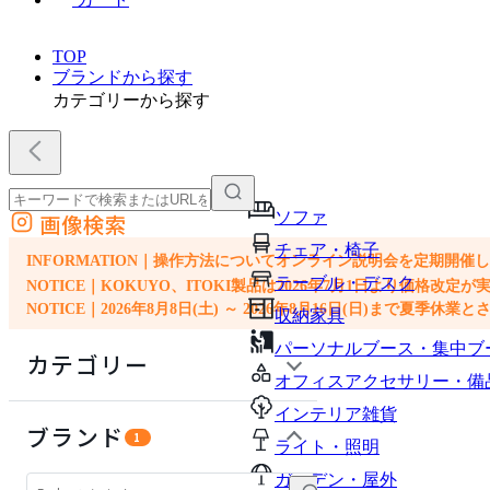
TOP
ブランドから探す
カテゴリーから探す
ソファ
画像検索
外部サイトの商品をカートに追加
チェア・椅子
他のサイトで見つけた商品ページのURLを貼り付けて、カートに追加できます
INFORMATION｜操作方法についてオンライン説明会を定期開催
テーブル・デスク
NOTICE｜KOKUYO、ITOKI製品は2026年7月1日より価
NOTICE｜2026年8月8日(土) ～ 2026年8月16日(日)まで夏季休
収納家具
パーソナルブース・集中ブ
カテゴリー
オフィスアクセサリー・備
インテリア雑貨
オフィスアクセサリー・備品
ブランド
1
ライト・照明
ソファ
ガーデン・屋外