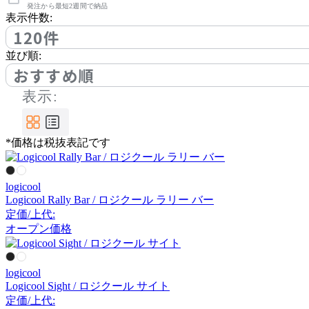
アノニマカステッリ
発注から最短2週間で納品
表示件数:
120件
Another Garden
並び順:
おすすめ順
アナザーガーデン
表示:
ARIAKE
*価格は税抜表記です
アリアケ
logicool
Logicool Rally Bar / ロジクール ラリー バー
arper
定価/上代:
オープン価格
アルペール
logicool
Logicool Sight / ロジクール サイト
arrmet
定価/上代: