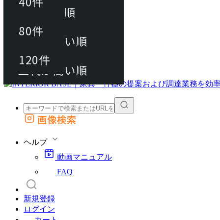
40件
おすすめ順
80件
80件
上代が安い順
動画マニュアル
120件
120件
FAQ
カート
上代が高い順
画像検索
外部サイトの商品をカートに追加
他のサイトで見つけた商品ページのURLを貼り付けて、カートに追加できます
ヘルプ
動画マニュアル
FAQ
新規登録
ログイン
カート