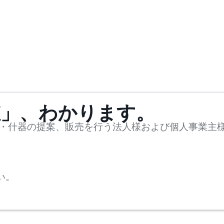
値」、わかります。
・什器の提案、販売を行う法人様および個人事業主
い。