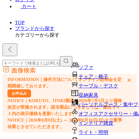
カート
TOP
ブランドから探す
カテゴリーから探す
ソファ
画像検索
外部サイトの商品をカートに追加
チェア・椅子
×
INFORMATION｜操作方法についてオンライン説明会を定
他のサイトで見つけた商品ページのURLを貼り付けて、カートに追加できます
テーブル・デスク
期開催しております。
お申込み
収納家具
NOTICE｜KOKUYO、ITOKI製品は2026年7月1日より価格
パーソナルブース・集中ブ
改定が実施されます。該当製品につきましては、順次サイ
オフィスアクセサリー・備
ト内の表示価格を更新いたします。
NOTICE｜2026年8月8日(土) ～ 2026年8月16日(日)まで夏季
インテリア雑貨
休業とさせていただきます。
ライト・照明