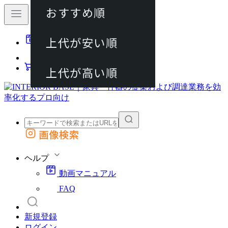
おすすめ順
80件
上代が安い順
動画マニュアル
120件
FAQ
カート
上代が高い順
画像検索
外部サイトの商品をカートに追加
他のサイトで見つけた商品ページのURLを貼り付けて、カートに追加できます
ヘルプ
動画マニュアル
FAQ
新規登録
ログイン