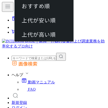
おすすめ順
80件
上代が安い順
動画マニュアル
120件
FAQ
カート
上代が高い順
画像検索
外部サイトの商品をカートに追加
他のサイトで見つけた商品ページのURLを貼り付けて、カートに追加できます
ヘルプ
動画マニュアル
FAQ
新規登録
ログイン