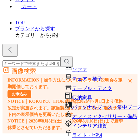
カート
TOP
ブランドから探す
カテゴリーから探す
画像検索
ソファ
外部サイトの商品をカートに追加
チェア・椅子
×
INFORMATION｜操作方法についてオンライン説明会を定
他のサイトで見つけた商品ページのURLを貼り付けて、カートに追加できます
期開催しております。
テーブル・デスク
お申込み
収納家具
NOTICE｜KOKUYO、ITOKI製品は2026年7月1日より価格
パーソナルブース・集中ブー
改定が実施されます。該当製品につきましては、順次サイ
ト内の表示価格を更新いたします。
オフィスアクセサリー・備品
NOTICE｜2026年8月8日(土) ～ 2026年8月16日(日)まで夏季
インテリア雑貨
休業とさせていただきます。
ライト・照明