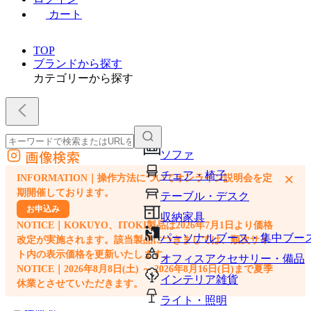
カート
TOP
ブランドから探す
カテゴリーから探す
画像検索
ソファ
外部サイトの商品をカートに追加
チェア・椅子
×
INFORMATION｜操作方法についてオンライン説明会を定
他のサイトで見つけた商品ページのURLを貼り付けて、カートに追加できます
期開催しております。
テーブル・デスク
お申込み
収納家具
NOTICE｜KOKUYO、ITOKI製品は2026年7月1日より価格
パーソナルブース・集中ブー
改定が実施されます。該当製品につきましては、順次サイ
ト内の表示価格を更新いたします。
オフィスアクセサリー・備品
NOTICE｜2026年8月8日(土) ～ 2026年8月16日(日)まで夏季
インテリア雑貨
休業とさせていただきます。
ライト・照明