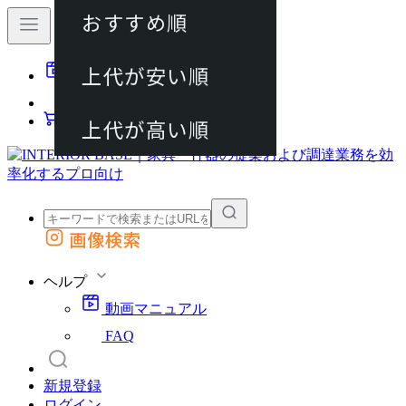
おすすめ順
80件
上代が安い順
動画マニュアル
120件
FAQ
カート
上代が高い順
画像検索
外部サイトの商品をカートに追加
他のサイトで見つけた商品ページのURLを貼り付けて、カートに追加できます
ヘルプ
動画マニュアル
FAQ
新規登録
ログイン