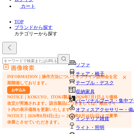
カート
TOP
ブランドから探す
カテゴリーから探す
ソファ
画像検索
外部サイトの商品をカートに追加
チェア・椅子
×
INFORMATION｜操作方法についてオンライン説明会を定
他のサイトで見つけた商品ページのURLを貼り付けて、カートに追加できます
テーブル・デスク
期開催しております。
お申込み
収納家具
NOTICE｜KOKUYO、ITOKI製品は2026年7月1日より価格
パーソナルブース・集中ブ
改定が実施されます。該当製品につきましては、順次サイ
オフィスアクセサリー・備
ト内の表示価格を更新いたします。
NOTICE｜2026年8月8日(土) ～ 2026年8月16日(日)まで夏季
インテリア雑貨
休業とさせていただきます。
ライト・照明