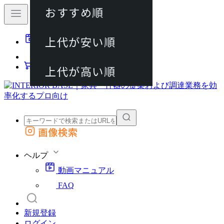
おすすめ順
80件
上代が安い順
動画マニュアル
120件
FAQ
カート
上代が高い順
画像検索
外部サイトの商品をカートに追加
他のサイトで見つけた商品ページのURLを貼り付けて、カートに追加できます
ヘルプ
動画マニュアル
FAQ
新規登録
ログイン