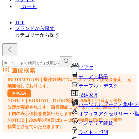
カート
TOP
ブランドから探す
カテゴリーから探す
ソファ
画像検索
外部サイトの商品をカートに追加
チェア・椅子
×
INFORMATION｜操作方法についてオンライン説明会を定
他のサイトで見つけた商品ページのURLを貼り付けて、カートに追加できます
テーブル・デスク
期開催しております。
お申込み
収納家具
NOTICE｜KOKUYO、ITOKI製品は2026年7月1日より価格
パーソナルブース・集中ブ
改定が実施されます。該当製品につきましては、順次サイ
オフィスアクセサリー・備
ト内の表示価格を更新いたします。
NOTICE｜2026年8月8日(土) ～ 2026年8月16日(日)まで夏季
インテリア雑貨
休業とさせていただきます。
ライト・照明