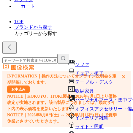
カート
TOP
ブランドから探す
カテゴリーから探す
ソファ
画像検索
外部サイトの商品をカートに追加
チェア・椅子
×
INFORMATION｜操作方法についてオンライン説明会を定
他のサイトで見つけた商品ページのURLを貼り付けて、カートに追加できます
テーブル・デスク
期開催しております。
お申込み
収納家具
NOTICE｜KOKUYO、ITOKI製品は2026年7月1日より価格
パーソナルブース・集中ブ
改定が実施されます。該当製品につきましては、順次サイ
オフィスアクセサリー・備
ト内の表示価格を更新いたします。
NOTICE｜2026年8月8日(土) ～ 2026年8月16日(日)まで夏季
インテリア雑貨
休業とさせていただきます。
ライト・照明