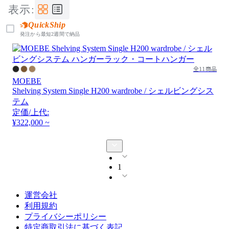
表示:
QuickShip
発注から最短2週間で納品
全11商品
MOEBE
Shelving System Single H200 wardrobe / シェルビングシス
テム
定価/上代:
¥322,000 ~
1
運営会社
利用規約
プライバシーポリシー
特定商取引法に基づく表記