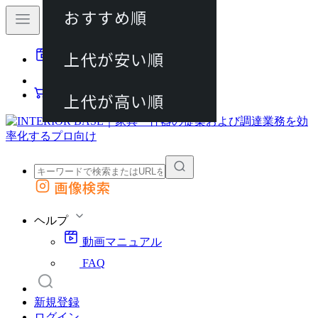
おすすめ順
80件
上代が安い順
動画マニュアル
120件
FAQ
カート
上代が高い順
画像検索
外部サイトの商品をカートに追加
他のサイトで見つけた商品ページのURLを貼り付けて、カートに追加できます
ヘルプ
動画マニュアル
FAQ
新規登録
ログイン