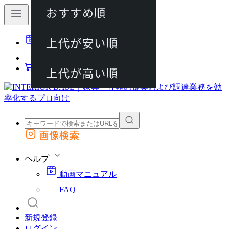
おすすめ順
80件
上代が安い順
動画マニュアル
120件
FAQ
カート
上代が高い順
画像検索
外部サイトの商品をカートに追加
他のサイトで見つけた商品ページのURLを貼り付けて、カートに追加できます
ヘルプ
動画マニュアル
FAQ
新規登録
ログイン