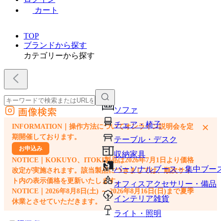
カート
TOP
ブランドから探す
カテゴリーから探す
画像検索
ソファ
外部サイトの商品をカートに追加
チェア・椅子
×
INFORMATION｜操作方法についてオンライン説明会を定
他のサイトで見つけた商品ページのURLを貼り付けて、カートに追加できます
期開催しております。
テーブル・デスク
お申込み
収納家具
NOTICE｜KOKUYO、ITOKI製品は2026年7月1日より価格
パーソナルブース・集中ブー
改定が実施されます。該当製品につきましては、順次サイ
ト内の表示価格を更新いたします。
オフィスアクセサリー・備品
NOTICE｜2026年8月8日(土) ～ 2026年8月16日(日)まで夏季
インテリア雑貨
休業とさせていただきます。
ライト・照明