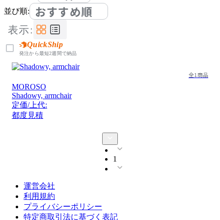
おすすめ順
並び順:
表示:
QuickShip
発注から最短2週間で納品
全1商品
MOROSO
Shadowy, armchair
定価/上代:
都度見積
1
運営会社
利用規約
プライバシーポリシー
特定商取引法に基づく表記