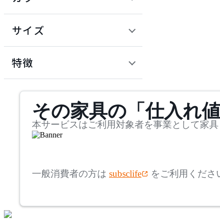
~
建具
オフプライス什器
円
サイズ
ADAL
幅
アダル
検索
特徴
~
ADAL TOTAL INTERIOR
mm
サステナビリティ商品
COLLECTION
その家具の「仕入れ
奥行
検索
アダルトータルインテリ
アコレクション
~
本サービスはご利用対象者を事業として家具
ADRS
mm
高さ
検索
アドレス
一般消費者の方は
subsclife
をご利用くださ
~
AICO
mm
座面高
検索
アイコ