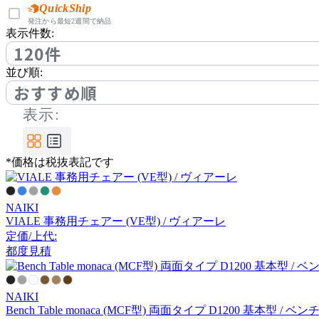
アノニマカステッリ
QuickShip
発注から最短2週間で納品
表示件数:
120件
Another Garden
並び順:
アナザーガーデン
おすすめ順
表示:
ARIAKE
*価格は税抜表記です
アリアケ
NAIKI
arper
VIALE 事務用チェアー (VE型) / ヴィアーレ
定価/上代:
アルペール
都度見積
arrmet
NAIKI
Bench Table monaca (MCF型) 両面タイプ D1200 基本型 /