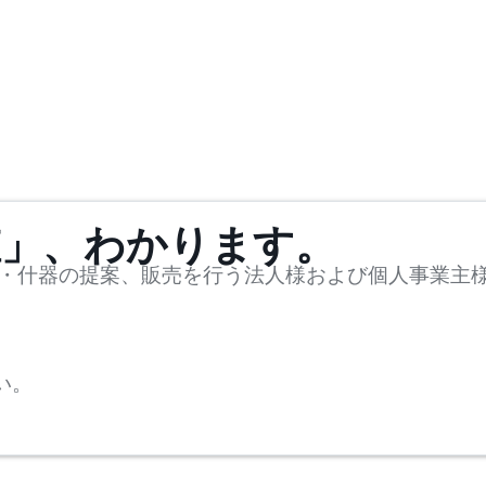
値」、わかります。
・什器の提案、販売を行う法人様および個人事業主
い。