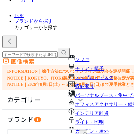
TOP
ブランドから探す
カテゴリーから探す
ソファ
画像検索
外部サイトの商品をカートに追加
チェア・椅子
他のサイトで見つけた商品ページのURLを貼り付けて、カートに追加できます
INFORMATION｜操作方法についてオンライン説明会を定期開催
テーブル・デスク
NOTICE｜KOKUYO、ITOKI製品は2026年7月1日より価
NOTICE｜2026年8月8日(土) ～ 2026年8月16日(日)まで夏季休
収納家具
パーソナルブース・集中ブ
カテゴリー
オフィスアクセサリー・備
インテリア雑貨
ソファ
ブランド
1
ライト・照明
チェア・椅子
ガーデン・屋外