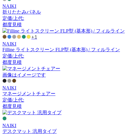
アルナイ
NAIKI
折りたたみパネル
定価/上代:
都度見積
Astep
+1
アステップ
NAIKI
Filline ライトスクリーン FLP型 (基本形) / フィルライン
定価/上代:
AZUMAYA
都度見積
アズマヤ
画像はイメージです
NAIKI
マネージメントチェアー
B-LINE
定価/上代:
都度見積
ビーライン
NAIKI
B.C. SAN MICHELE
デスクマット 汎用タイプ