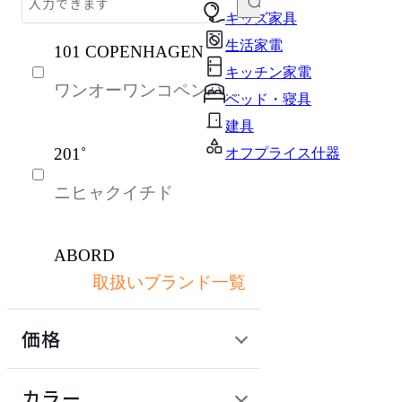
テーブル・デスク
キッズ家具
生活家電
101 COPENHAGEN
収納家具
キッチン家電
ワンオーワンコペンハー
パーソナルブース・集中ブース
ベッド・寝具
ゲン
オフィスアクセサリー・備品
建具
201˚
オフプライス什器
インテリア雑貨
ニヒャクイチド
ライト・照明
ガーデン・屋外
ABORD
キッズ家具
取扱いブランド一覧
アボール
生活家電
価格
キッチン家電
ACME Furniture
ベッド・寝具
定価 / 上代 (税抜)
検索
カラー
アクメファニチャー