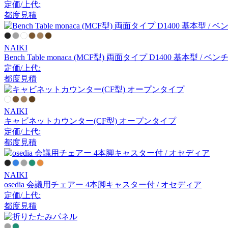
定価/上代:
アーメット
都度見積
ART WORK STUDIO
NAIKI
Bench Table monaca (MCF型) 両面タイプ D1400 基本型 /
アートワークスタジオ
定価/上代:
都度見積
artek
NAIKI
アルテック
キャビネットカウンター(CF型) オープンタイプ
定価/上代:
都度見積
Artemide
NAIKI
アルテミデ
osedia 会議用チェアー 4本脚キャスター付 / オセディア
定価/上代:
都度見積
ARUNAi