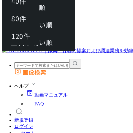
40件
おすすめ順
80件
80件
上代が安い順
動画マニュアル
120件
120件
FAQ
カート
上代が高い順
画像検索
外部サイトの商品をカートに追加
他のサイトで見つけた商品ページのURLを貼り付けて、カートに追加できます
ヘルプ
動画マニュアル
FAQ
新規登録
ログイン
カート