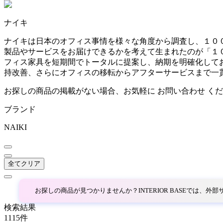
~
ナイキ
AINX
mm
ナイキは日本のオフィス事情を様々な角度から調査し、１０
製品やサービスをお届けできるかを考えて生まれたのが「１
アイネクス
フィス家具を短期間でトータルに提案し、納期を明確化して
持改善、さらにオフィスの移転からアフターサービスまで一
aluna
お探しの商品の掲載がない場合、お気軽に
お問い合わせ
くだ
ブランド
アルナ
NAIKI
Andreu World
全てクリア
アンドリューワールド
お探しの商品が見つかりませんか？INTERIOR BASEでは、
ANONIMA CASTELLI
検索結果
1115
件