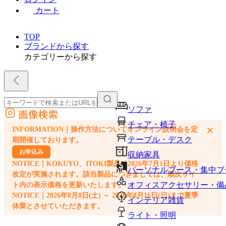
カート
TOP
ブランドから探す
カテゴリーから探す
ソファ
画像検索
外部サイトの商品をカートに追加
チェア・椅子
×
INFORMATION｜操作方法についてオンライン説明会を定
他のサイトで見つけた商品ページのURLを貼り付けて、カートに追加できます
テーブル・デスク
期開催しております。
お申込み
収納家具
NOTICE｜KOKUYO、ITOKI製品は2026年7月1日より価格
パーソナルブース・集中ブ
改定が実施されます。該当製品につきましては、順次サイ
オフィスアクセサリー・備
ト内の表示価格を更新いたします。
NOTICE｜2026年8月8日(土) ～ 2026年8月16日(日)まで夏季
インテリア雑貨
休業とさせていただきます。
ライト・照明