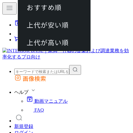
おすすめ順
80件
上代が安い順
動画マニュアル
120件
FAQ
カート
上代が高い順
画像検索
外部サイトの商品をカートに追加
他のサイトで見つけた商品ページのURLを貼り付けて、カートに追加できます
ヘルプ
動画マニュアル
FAQ
新規登録
ログイン