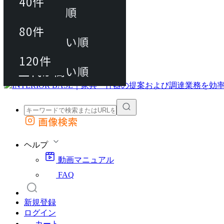
40件
おすすめ順
80件
80件
上代が安い順
動画マニュアル
120件
120件
FAQ
カート
上代が高い順
画像検索
外部サイトの商品をカートに追加
他のサイトで見つけた商品ページのURLを貼り付けて、カートに追加できます
ヘルプ
動画マニュアル
FAQ
新規登録
ログイン
カート