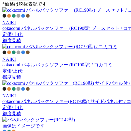
*価格は税抜表記です
ワンボ
NAIKI
PLUS
cokacomi パネルバックソファー (RC190型) ブースセット / 
定価/上代:
プラス
都度見積
NAIKI
QleanAir
cokacomi パネルバックソファー (RC190型) / コカコミ
定価/上代:
クリーンエア・スカンジ
都度見積
ナビア
TAC
NAIKI
cokacomi パネルバックソファー(RC190型) サイドパネル付 /
タック
定価/上代:
都度見積
画像はイメージです
TOKIO