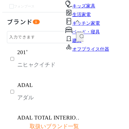
キッズ家具
フォンブース
生活家電
オフィスアクセサリー・備品
インテリア雑貨
ライト・照明
ガーデン・屋外
キッズ家具
生活家電
キッチン家電
ベッド・寝具
建具
オフプライス什器
ブランド
1
キッチン家電
ベッド・寝具
建具
オフプライス什器
201˚
ニヒャクイチド
ADAL
アダル
ADAL TOTAL INTERIOR
COLLECTION
取扱いブランド一覧