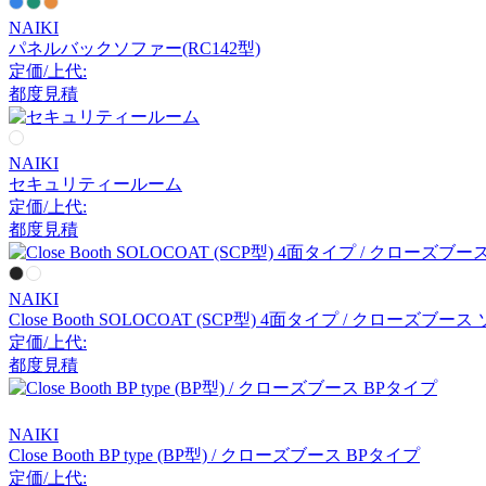
NAIKI
トキオ
パネルバックソファー(RC142型)
定価/上代:
都度見積
UCHIDA
ウチダ
NAIKI
セキュリティールーム
定価/上代:
Vitra
都度見積
ヴィトラ
NAIKI
Close Booth SOLOCOAT (SCP型) 4面タイプ / クローズブー
定価/上代:
Work Plus
都度見積
ワークプラス
NAIKI
Close Booth BP type (BP型) / クローズブース BPタイプ
定価/上代: