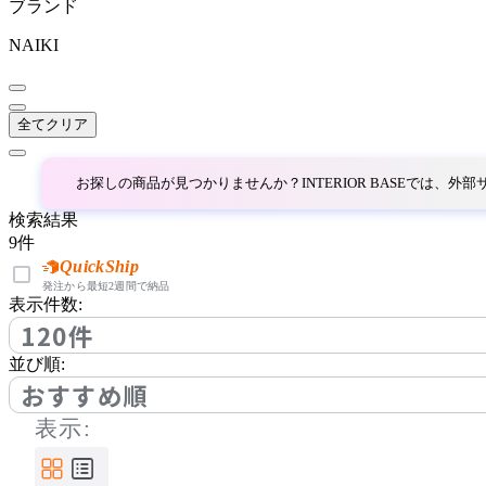
ブランド
コクヨ
NAIKI
LION
全てクリア
ライオン
お探しの商品が見つかりませんか？INTERIOR BASEでは、
NAIKI
検索結果
9
件
ナイキ
QuickShip
発注から最短2週間で納品
表示件数:
120件
OKAMURA
並び順:
オカムラ
おすすめ順
表示:
One-Bo