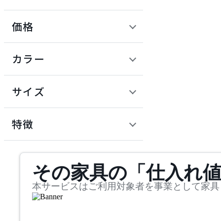
アダルトータルインテリ
アコレクション
価格
by interiors
定価 / 上代 (税抜)
検索
カラー
バイインテリアズ
~
円
サイズ
HIKARI
幅
ヒカリ
検索
特徴
~
Hirata Gen Collection
mm
サステナビリティ商品
その家具の「仕入れ
奥行
検索
ヒラタゲンコレクション
~
本サービスはご利用対象者を事業として家具
ICHIBA
mm