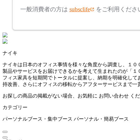
高さ
検索
イチバ
一般消費者の方は
subsclife
をご利用くださ
~
IRIS CHITOSE
mm
座面高
検索
アイリスチトセ
~
ナイキ
ITOKI
mm
ナイキは日本のオフィス事情を様々な角度から調査し、１０
製品やサービスをお届けできるかを考えて生まれたのが「１
イトーキ
フィス家具を短期間でトータルに提案し、納期を明確化して
持改善、さらにオフィスの移転からアフターサービスまで一
KAWAJUN
お探しの商品の掲載がない場合、お気軽に
お問い合わせ
くだ
カテゴリー
カワジュン
パーソナルブース・集中ブース
パーソナル・簡易ブース
KOKUYO