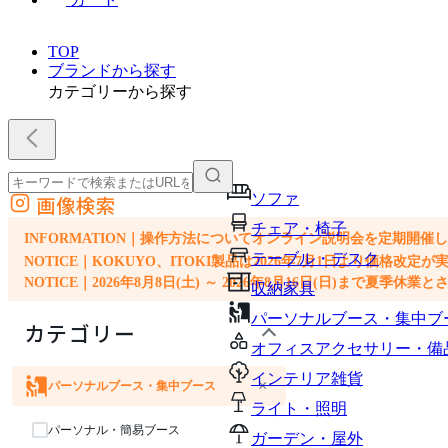
TOP
ブランドから探す
カテゴリーから探す
ソファ
画像検索
外部サイトの商品をカートに追加
チェア・椅子
他のサイトで見つけた商品ページのURLを貼り付けて、カートに追加できます
INFORMATION｜操作方法についてオンライン説明会を定期開催
テーブル・デスク
NOTICE｜KOKUYO、ITOKI製品は2026年7月1日より価
NOTICE｜2026年8月8日(土) ～ 2026年8月16日(日)まで夏季休
収納家具
パーソナルブース・集中ブ
カテゴリー
オフィスアクセサリー・備
インテリア雑貨
×
パーソナルブース・集中ブース
ソファ
チェア・椅子
テーブル・デスク
収納家具
ライト・照明
パーソナル・簡易ブース
ガーデン・屋外