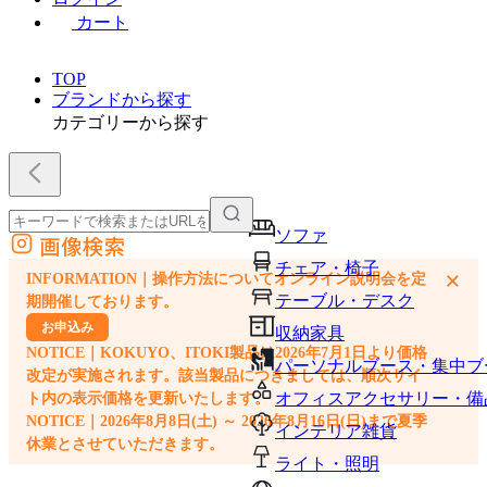
カート
TOP
ブランドから探す
カテゴリーから探す
ソファ
画像検索
外部サイトの商品をカートに追加
チェア・椅子
×
INFORMATION｜操作方法についてオンライン説明会を定
他のサイトで見つけた商品ページのURLを貼り付けて、カートに追加できます
テーブル・デスク
期開催しております。
お申込み
収納家具
NOTICE｜KOKUYO、ITOKI製品は2026年7月1日より価格
パーソナルブース・集中ブ
改定が実施されます。該当製品につきましては、順次サイ
オフィスアクセサリー・備
ト内の表示価格を更新いたします。
NOTICE｜2026年8月8日(土) ～ 2026年8月16日(日)まで夏季
インテリア雑貨
休業とさせていただきます。
ライト・照明