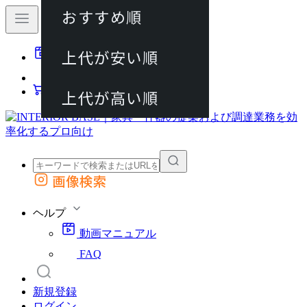
おすすめ順
80件
上代が安い順
動画マニュアル
120件
FAQ
カート
上代が高い順
画像検索
外部サイトの商品をカートに追加
他のサイトで見つけた商品ページのURLを貼り付けて、カートに追加できます
ヘルプ
動画マニュアル
FAQ
新規登録
ログイン