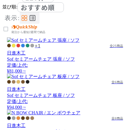
おすすめ順
並び順:
表示:
QuickShip
発注から最短2週間で納品
+1
全25商品
日進木工
Sof セミアームチェア 張座 / ソフ
定価/上代:
¥81,000 ~
全6商品
日進木工
Sof セミアームチェア 板座 / ソフ
定価/上代:
¥94,000 ~
全8商品
日進木工