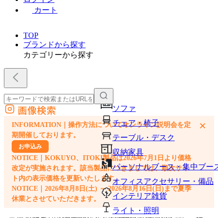
カート
TOP
ブランドから探す
カテゴリーから探す
画像検索
ソファ
外部サイトの商品をカートに追加
チェア・椅子
×
INFORMATION｜操作方法についてオンライン説明会を定
他のサイトで見つけた商品ページのURLを貼り付けて、カートに追加できます
期開催しております。
テーブル・デスク
お申込み
収納家具
NOTICE｜KOKUYO、ITOKI製品は2026年7月1日より価格
パーソナルブース・集中ブー
改定が実施されます。該当製品につきましては、順次サイ
ト内の表示価格を更新いたします。
オフィスアクセサリー・備品
NOTICE｜2026年8月8日(土) ～ 2026年8月16日(日)まで夏季
インテリア雑貨
休業とさせていただきます。
ライト・照明