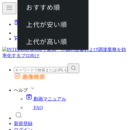
おすすめ順
80件
上代が安い順
動画マニュアル
120件
FAQ
カート
上代が高い順
画像検索
外部サイトの商品をカートに追加
他のサイトで見つけた商品ページのURLを貼り付けて、カートに追加できます
ヘルプ
動画マニュアル
FAQ
新規登録
ログイン