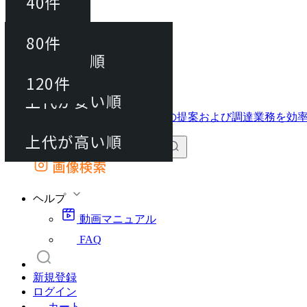
40件
並び替え
40件
80件
おすすめ順
動画マニュアル
80件
120件
FAQ
カート
上代が安い順
120件
上代が高い順
画像検索
外部サイトの商品をカートに追加
他のサイトで見つけた商品ページのURLを貼り付けて、カートに追加できます
ヘルプ
動画マニュアル
FAQ
新規登録
ログイン
カート