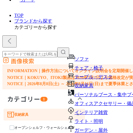
TOP
ブランドから探す
カテゴリーから探す
ソファ
画像検索
外部サイトの商品をカートに追加
チェア・椅子
他のサイトで見つけた商品ページのURLを貼り付けて、カートに追加できます
INFORMATION｜操作方法についてオンライン説明会を定期開催
テーブル・デスク
NOTICE｜KOKUYO、ITOKI製品は2026年7月1日より価
NOTICE｜2026年8月8日(土) ～ 2026年8月16日(日)まで夏季休
収納家具
パーソナルブース・集中ブ
カテゴリー
1
オフィスアクセサリー・備
インテリア雑貨
×
収納家具
ソファ
チェア・椅子
テーブル・デスク
ライト・照明
オープンシェルフ・ウォールシェルフ・ラック
ガーデン・屋外