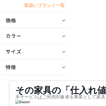
取扱いブランド一覧
アルテック
価格
AZUMAYA
定価 / 上代 (税抜)
検索
カラー
アズマヤ
~
円
サイズ
cascando
幅
カスカンド
検索
特徴
~
CondeHouse
mm
サステナビリティ商品
その家具の「仕入れ
奥行
検索
カンディハウス
~
本サービスはご利用対象者を事業として家具
cosine