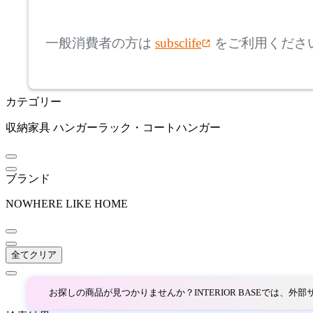
mm
高さ
検索
コサイン
一般消費者の方は
subsclife
をご利用くださ
~
CRUSH CRASH PROJECT
mm
カテゴリー
座面高
検索
クラッシュクラッシュプ
ロジェクト
収納家具
ハンガーラック・コートハンガー
~
DUENDE
mm
ブランド
デュエンデ
NOWHERE LIKE HOME
DULTON
全てクリア
ダルトン
お探しの商品が見つかりませんか？INTERIOR BASEでは、