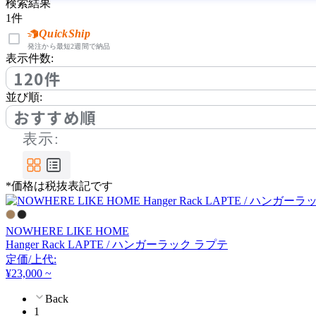
FLACE
検索結果
1
件
フレイス
QuickShip
発注から最短2週間で納品
表示件数:
120件
Form & Refine
並び順:
おすすめ順
フォームアンドリファイ
ン
表示:
FRITZ HANSEN
*価格は税抜表記です
フリッツハンセン
NOWHERE LIKE HOME
FRONT PAGE NEWS
Hanger Rack LAPTE / ハンガーラック ラプテ
定価/上代:
フロント・ページ・ニュ
¥23,000 ~
ース
Back
1