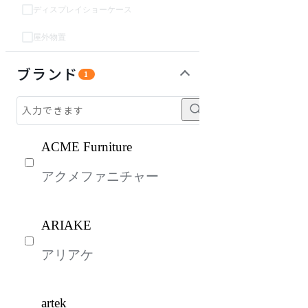
ディスプレイショーケース
屋外物置
インテリア雑貨
ベッド・寝具
パーソナルブース・集中ブース
オフィスアクセサリー・備品
ライト・照明
ガーデン・屋外
キッズ家具
生活家電
キッチン家電
建具
オフプライス什器
ブランド
1
ACME Furniture
アクメファニチャー
ARIAKE
アリアケ
artek