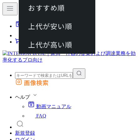
おすすめ順
80件
上代が安い順
動画マニュアル
120件
FAQ
カート
上代が高い順
画像検索
外部サイトの商品をカートに追加
他のサイトで見つけた商品ページのURLを貼り付けて、カートに追加できます
ヘルプ
動画マニュアル
FAQ
新規登録
ログイン