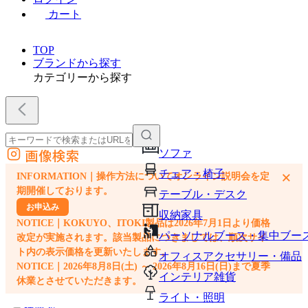
カート
TOP
ブランドから探す
カテゴリーから探す
画像検索
ソファ
外部サイトの商品をカートに追加
チェア・椅子
×
INFORMATION｜操作方法についてオンライン説明会を定
他のサイトで見つけた商品ページのURLを貼り付けて、カートに追加できます
期開催しております。
テーブル・デスク
お申込み
収納家具
NOTICE｜KOKUYO、ITOKI製品は2026年7月1日より価格
パーソナルブース・集中ブー
改定が実施されます。該当製品につきましては、順次サイ
ト内の表示価格を更新いたします。
オフィスアクセサリー・備品
NOTICE｜2026年8月8日(土) ～ 2026年8月16日(日)まで夏季
インテリア雑貨
休業とさせていただきます。
ライト・照明