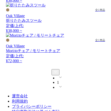
¥36,000 ~
全1商品
Oak Village
折りたたみスツール
定価/上代:
¥38,000 ~
全1商品
Oak Village
Mori:toチェア / モリートチェア
定価/上代:
¥72,000 ~
1
運営会社
利用規約
プライバシーポリシー