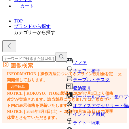
カート
TOP
ブランドから探す
カテゴリーから探す
ソファ
画像検索
外部サイトの商品をカートに追加
チェア・椅子
×
INFORMATION｜操作方法についてオンライン説明会を定
他のサイトで見つけた商品ページのURLを貼り付けて、カートに追加できます
テーブル・デスク
期開催しております。
お申込み
収納家具
NOTICE｜KOKUYO、ITOKI製品は2026年7月1日より価格
パーソナルブース・集中ブ
改定が実施されます。該当製品につきましては、順次サイ
オフィスアクセサリー・備
ト内の表示価格を更新いたします。
NOTICE｜2026年8月8日(土) ～ 2026年8月16日(日)まで夏季
インテリア雑貨
休業とさせていただきます。
ライト・照明