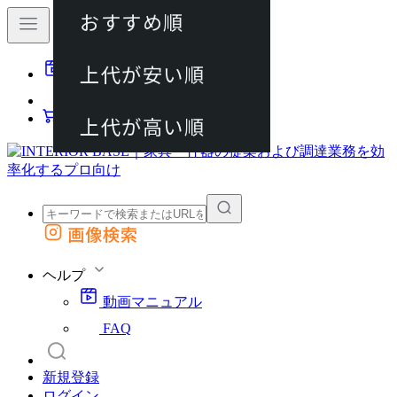
おすすめ順
80件
上代が安い順
動画マニュアル
120件
FAQ
カート
上代が高い順
画像検索
外部サイトの商品をカートに追加
他のサイトで見つけた商品ページのURLを貼り付けて、カートに追加できます
ヘルプ
動画マニュアル
FAQ
新規登録
ログイン