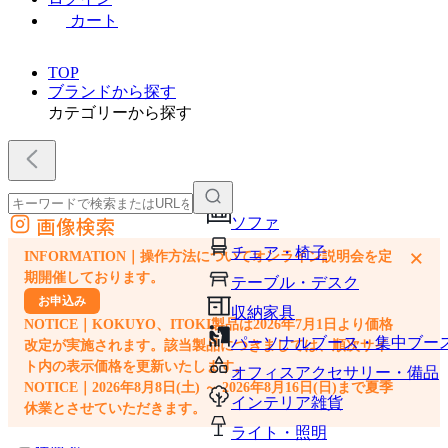
カート
TOP
ブランドから探す
カテゴリーから探す
画像検索
ソファ
外部サイトの商品をカートに追加
チェア・椅子
×
INFORMATION｜操作方法についてオンライン説明会を定
他のサイトで見つけた商品ページのURLを貼り付けて、カートに追加できます
期開催しております。
テーブル・デスク
お申込み
収納家具
NOTICE｜KOKUYO、ITOKI製品は2026年7月1日より価格
パーソナルブース・集中ブー
改定が実施されます。該当製品につきましては、順次サイ
ト内の表示価格を更新いたします。
オフィスアクセサリー・備品
NOTICE｜2026年8月8日(土) ～ 2026年8月16日(日)まで夏季
インテリア雑貨
休業とさせていただきます。
ライト・照明