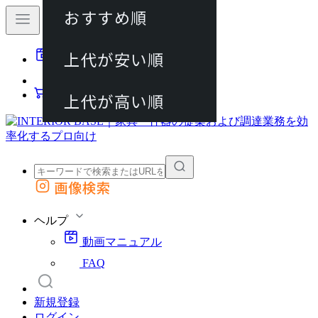
おすすめ順
80件
上代が安い順
動画マニュアル
120件
FAQ
カート
上代が高い順
画像検索
外部サイトの商品をカートに追加
他のサイトで見つけた商品ページのURLを貼り付けて、カートに追加できます
ヘルプ
動画マニュアル
FAQ
新規登録
ログイン